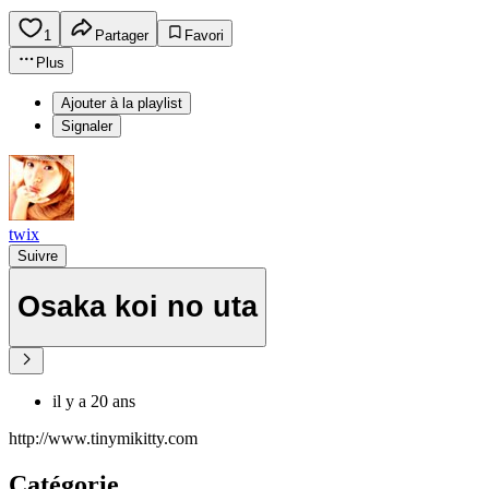
1
Partager
Favori
Plus
Ajouter à la playlist
Signaler
twix
Suivre
Osaka koi no uta
il y a 20 ans
http://www.tinymikitty.com
Catégorie