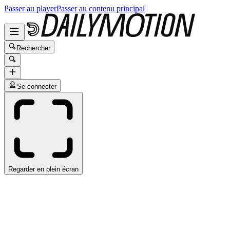
Passer au player
Passer au contenu principal
Rechercher
Se connecter
Regarder en plein écran