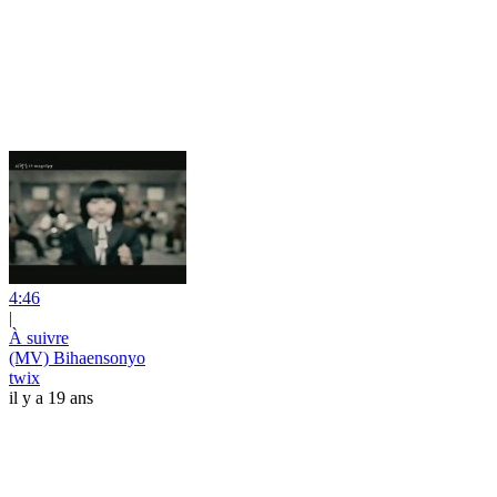
4:46
|
À suivre
(MV) Bihaensonyo
twix
il y a 19 ans