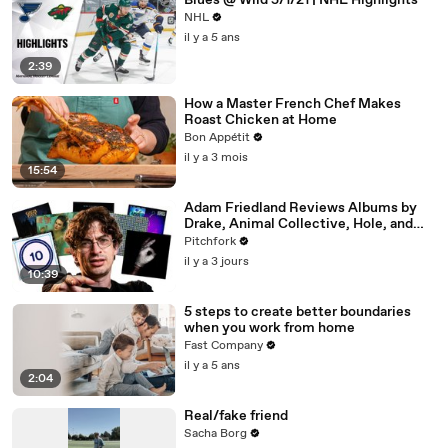
Blues @ Wild 5/1/21 | NHL Highlights
NHL
il y a 5 ans
2:39
How a Master French Chef Makes
Roast Chicken at Home
Bon Appétit
il y a 3 mois
15:54
Adam Friedland Reviews Albums by
Drake, Animal Collective, Hole, and
More
Pitchfork
il y a 3 jours
10:39
5 steps to create better boundaries
when you work from home
Fast Company
il y a 5 ans
2:04
Real/fake friend
Sacha Borg