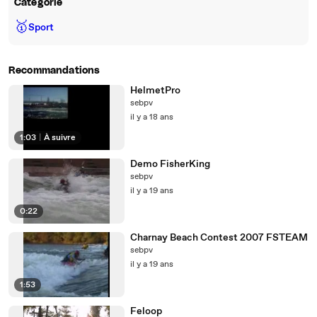
Catégorie
🥇
Sport
Recommandations
HelmetPro
sebpv
il y a 18 ans
1:03
|
À suivre
Demo FisherKing
sebpv
il y a 19 ans
0:22
Charnay Beach Contest 2007 FSTEAM
sebpv
il y a 19 ans
1:53
Feloop