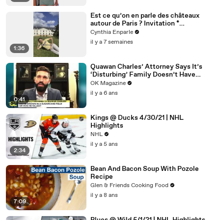
Est ce qu’on en parle des châteaux
autour de Paris ? Invitation *
@dolceversailles
Cynthia Enparle
il y a 7 semaines
1:36
Quawan Charles’ Attorney Says It’s
‘Disturbing’ Family Doesn’t Have
Answers — Watch
OK Magazine
il y a 6 ans
0:41
Kings @ Ducks 4/30/21 | NHL
Highlights
NHL
il y a 5 ans
2:34
Bean And Bacon Soup With Pozole
Recipe
Glen & Friends Cooking Food
il y a 8 ans
7:09