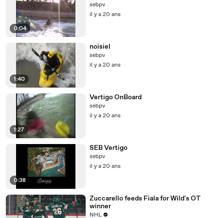
sebpv
il y a 20 ans
0:04
noisiel
sebpv
il y a 20 ans
1:40
Vertigo OnBoard
sebpv
il y a 20 ans
1:27
SEB Vertigo
sebpv
il y a 20 ans
0:38
Zuccarello feeds Fiala for Wild's OT
winner
NHL