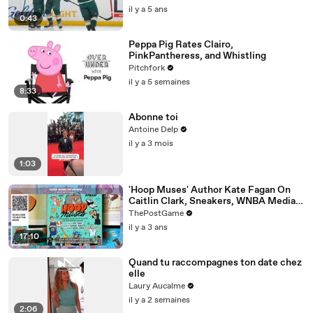
il y a 5 ans
0:43
Peppa Pig Rates Clairo,
PinkPantheress, and Whistling
Pitchfork
il y a 5 semaines
8:33
Abonne toi
Antoine Delp
il y a 3 mois
1:03
'Hoop Muses' Author Kate Fagan On
Caitlin Clark, Sneakers, WNBA Media
And Women's Basketball History
ThePostGame
il y a 3 ans
17:10
Quand tu raccompagnes ton date chez
elle
Laury Aucalme
il y a 2 semaines
2:06