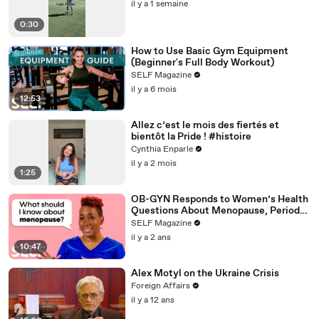
il y a 1 semaine
0:30
How to Use Basic Gym Equipment
(Beginner's Full Body Workout)
SELF Magazine
il y a 6 mois
12:53
Allez c’est le mois des fiertés et
bientôt la Pride ! #histoire
Cynthia Enparle
il y a 2 mois
1:25
OB-GYN Responds to Women’s Health
Questions About Menopause, Periods
& More
SELF Magazine
il y a 2 ans
10:47
Alex Motyl on the Ukraine Crisis
Foreign Affairs
il y a 12 ans