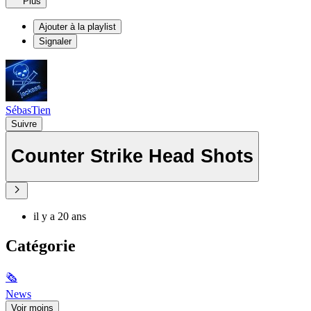
Plus
Ajouter à la playlist
Signaler
SébasTien
Suivre
Counter Strike Head Shots
il y a 20 ans
Catégorie
🗞
News
Voir moins