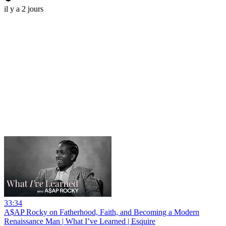
il y a 2 jours
33:34
A$AP Rocky on Fatherhood, Faith, and Becoming a Modern
Renaissance Man | What I’ve Learned | Esquire