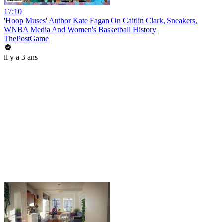
17:10
'Hoop Muses' Author Kate Fagan On Caitlin Clark, Sneakers,
WNBA Media And Women's Basketball History
ThePostGame
il y a 3 ans