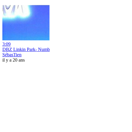
3:09
DBZ Linkin Park- Numb
SébasTien
il y a 20 ans