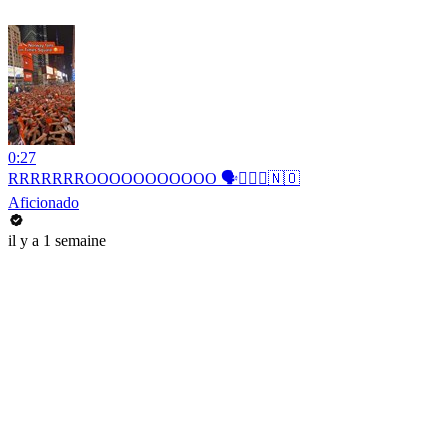
0:27
RRRRRRROOOOOOOOOOO 🗣️🚣🏻‍♂️🇳🇴
Aficionado
il y a 1 semaine