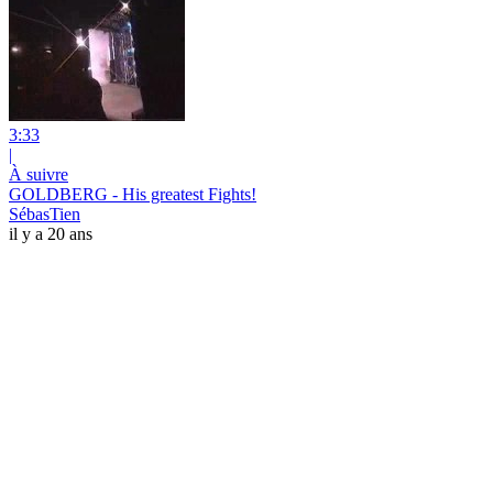
3:33
|
À suivre
GOLDBERG - His greatest Fights!
SébasTien
il y a 20 ans