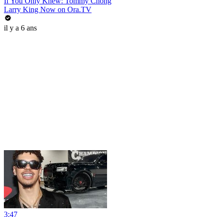
If You Only Knew: Tommy Chong
Larry King Now on Ora.TV
il y a 6 ans
3:47