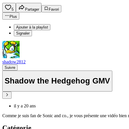
5
Partager
Favori
Plus
Ajouter à la playlist
Signaler
shadow2812
Suivre
Shadow the Hedgehog GMV
il y a 20 ans
Comme je suis fan de Sonic and co., je vous présente une vidéo bie
Catégorie