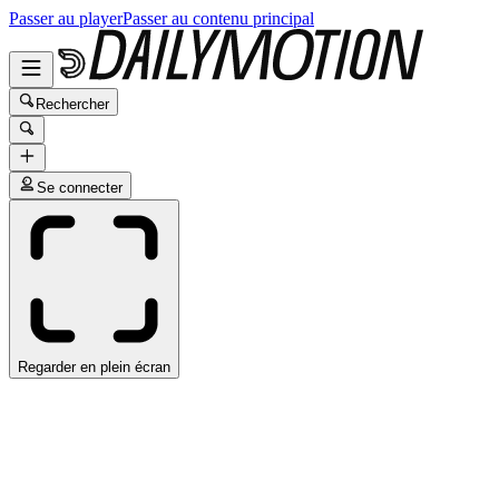
Passer au player
Passer au contenu principal
Rechercher
Se connecter
Regarder en plein écran