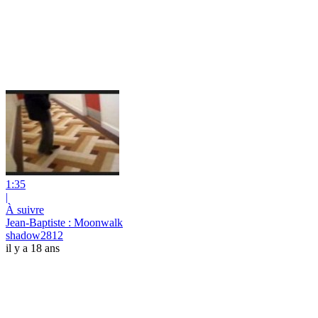
1:35
|
À suivre
Jean-Baptiste : Moonwalk
shadow2812
il y a 18 ans