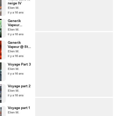
neige IV
Elien M.
il y a 16 ans
Generik
Vapeur
Bivouac Part II
Elien M.
il y a 16 ans
Generik
Vapeur @ St
Amand de
Elien M.
Coly (24) ~
il y a 16 ans
Teaser
Voyage Part 3
Elien M.
il y a 16 ans
Voyage part 2
Elien M.
il y a 16 ans
Voyage part 1
Elien M.