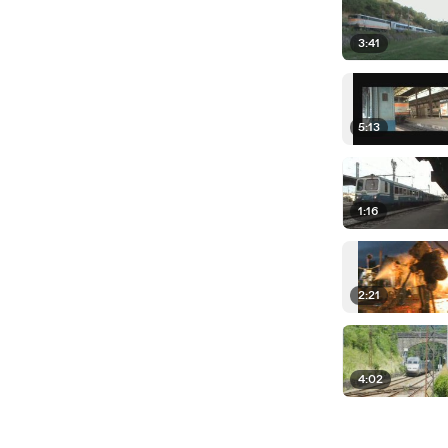
3:41
5:13
1:16
2:21
4:02