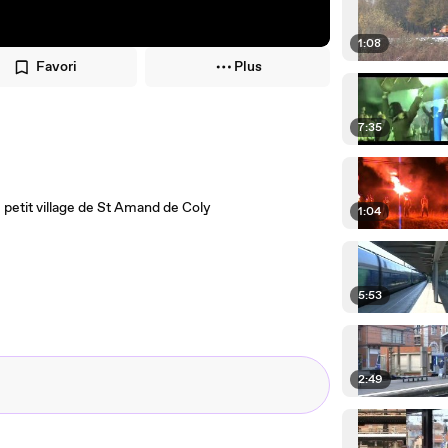
1:08
Favori
Plus
7:35
 petit village de St Amand de Coly
1:04
5:53
2:49