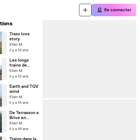
Se connecter
tions
Traxx love
story
Elien M.
il y a 15 ans
Les longs
trains de
l'infra
Elien M.
il y a 15 ans
Earth and TGV
wind
Elien M.
il y a 15 ans
De Terrasson a
Brive en
X73500
Elien M.
il y a 16 ans
Trains dans la