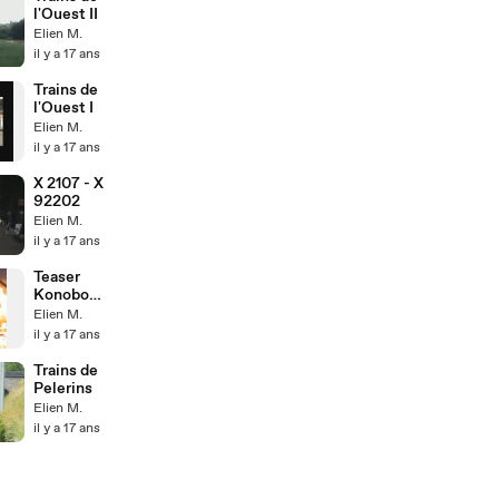
l'Ouest II
Elien M.
il y a 17 ans
Trains de
l'Ouest I
Elien M.
il y a 17 ans
X 2107 - X
92202
Elien M.
il y a 17 ans
Teaser
Konobo
Festival 2009
Elien M.
il y a 17 ans
Trains de
Pelerins
Elien M.
il y a 17 ans