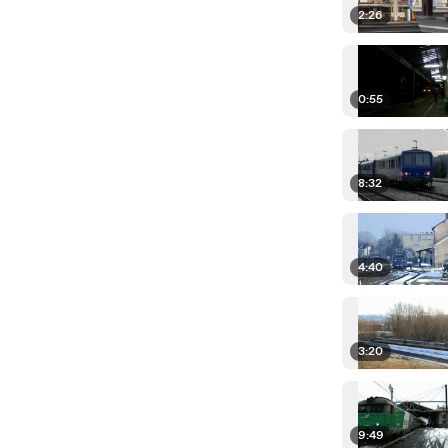
2:26
0:55
8:32
4:40
3:20
9:49