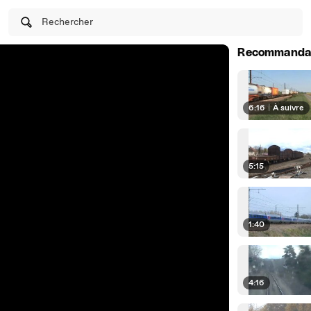
Rechercher
Recommanda
6:16
|
À suivre
5:15
1:40
4:16