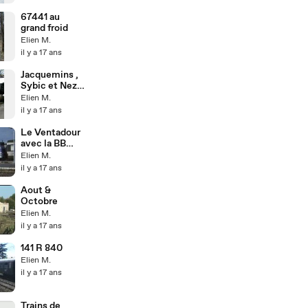
67441 au
grand froid
Elien M.
il y a 17 ans
Jacquemins ,
Sybic et Nez
cassé
Elien M.
il y a 17 ans
Le Ventadour
avec la BB
67616
Elien M.
il y a 17 ans
Aout &
Octobre
Elien M.
il y a 17 ans
141 R 840
Elien M.
il y a 17 ans
Trains de