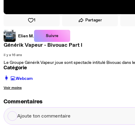
1
Partager
Suivre
Elien M.
Générik Vapeur - Bivouac Part I
il y a 16 ans
Le Groupe Générik Vapeur joue sont spectacle intitulé Bivouac dans le
Catégorie
️👩‍💻️
Webcam
Voir moins
Commentaires
Ajoute
ton
commentaire