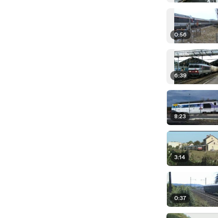
0:56
6:39
8:23
3:14
0:37