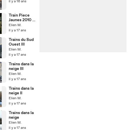
il y a 16 ans
Train Piece
Jaunes 2010 -
BB 67616
Elien M.
il y a 17 ans
Trains du Sud
Ouest III
Elien M.
il y a 17 ans
Trains dans la
neige III
Elien M.
il y a 17 ans
Trains dans la
neige II
Elien M.
il y a 17 ans
Trains dans la
neige
Elien M.
il y a 17 ans