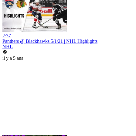
2:37
Panthers @ Blackhawks 5/1/21 | NHL Highlights
NHL
il y a 5 ans