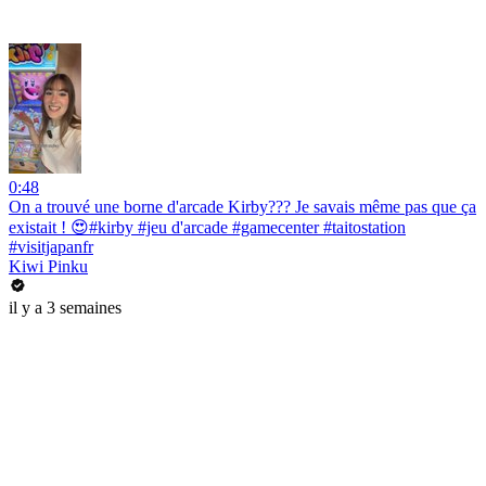
0:48
On a trouvé une borne d'arcade Kirby??? Je savais même pas que ça
existait ! 😍#kirby #jeu d'arcade #gamecenter #taitostation
#visitjapanfr
Kiwi Pinku
il y a 3 semaines