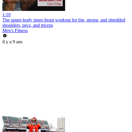
1:10
The upper-body inner-beast workout for big, strong, and shredded
shoulders, pecs, and triceps
Men's Fitness
il y a 9 ans