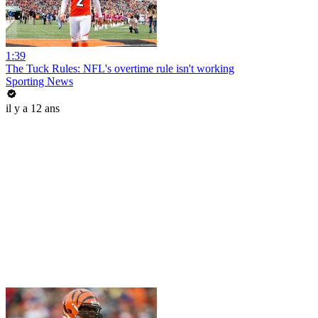
1:39
The Tuck Rules: NFL's overtime rule isn't working
Sporting News
il y a 12 ans