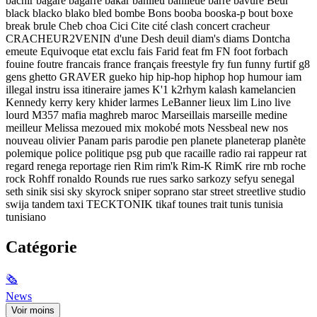
bachir bagare bagarre bakar banlieu banlieue barre bavure Beur
black blacko blako bled bombe Bons booba booska-p bout boxe
break brule Cheb choa Cici Cite cité clash concert cracheur
CRACHEUR2VENIN d'une Desh deuil diam's diams Dontcha
emeute Equivoque etat exclu fais Farid feat fm FN foot forbach
fouine foutre francais france français freestyle fry fun funny furtif g8
gens ghetto GRAVER gueko hip hip-hop hiphop hop humour iam
illegal instru issa itineraire james K'1 k2rhym kalash kamelancien
Kennedy kerry kery khider larmes LeBanner lieux lim Lino live
lourd M357 mafia maghreb maroc Marseillais marseille medine
meilleur Melissa mezoued mix mokobé mots Nessbeal new nos
nouveau olivier Panam paris parodie pen planete planeterap planète
polemique police politique psg pub que racaille radio rai rappeur rat
regard renega reportage rien Rim rim'k Rim-K RimK rire rnb roche
rock Rohff ronaldo Rounds rue rues sarko sarkozy sefyu senegal
seth sinik sisi sky skyrock sniper soprano star street streetlive studio
swija tandem taxi TECKTONIK tikaf tounes trait tunis tunisia
tunisiano
Catégorie
🗞
News
Voir moins