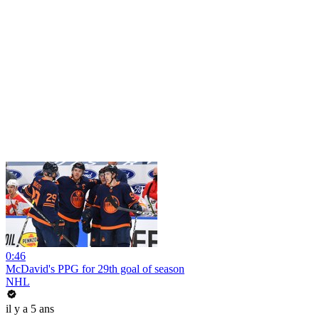
0:46
McDavid's PPG for 29th goal of season
NHL
il y a 5 ans