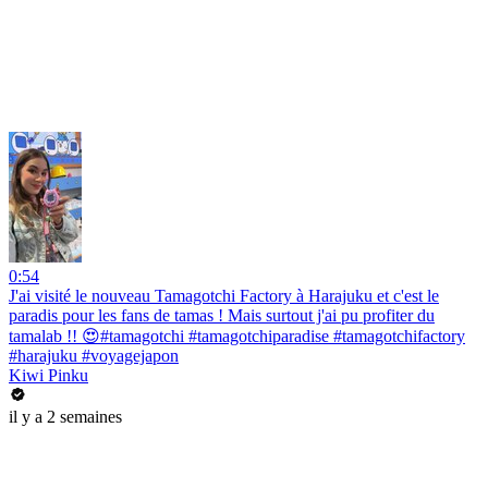
0:54
J'ai visité le nouveau Tamagotchi Factory à Harajuku et c'est le
paradis pour les fans de tamas ! Mais surtout j'ai pu profiter du
tamalab !! 😍#tamagotchi #tamagotchiparadise #tamagotchifactory
#harajuku #voyagejapon
Kiwi Pinku
il y a 2 semaines