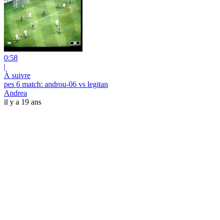
0:58
|
À suivre
pes 6 match: androu-06 vs legitan
Andrea
il y a 19 ans