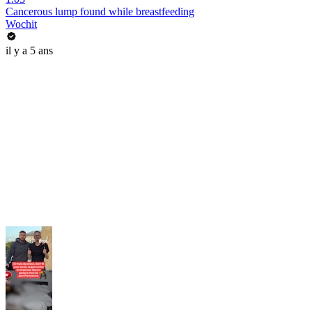
Cancerous lump found while breastfeeding
Wochit
il y a 5 ans