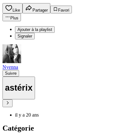
Like
Partager
Favori
Plus
Ajouter à la playlist
Signaler
Nyenna
Suivre
astérix
il y a 20 ans
Catégorie