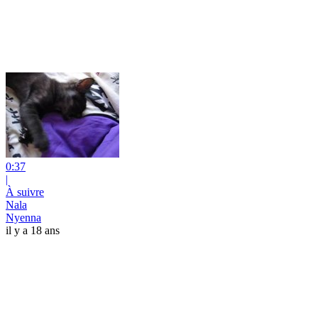
0:37
|
À suivre
Nala
Nyenna
il y a 18 ans