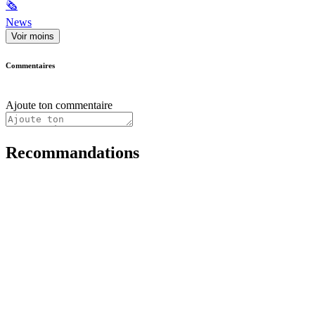
🗞
News
Voir moins
Commentaires
Ajoute ton commentaire
Recommandations