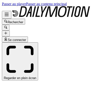
Passer au player
Passer au contenu principal
Rechercher
Se connecter
Regarder en plein écran