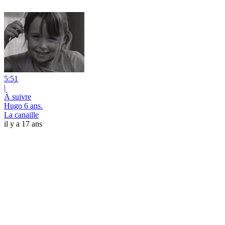
5:51
|
À suivre
Hugo 6 ans.
La canaille
il y a 17 ans