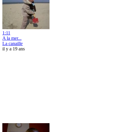
1:11
A la mer...
La canaille
il y a 19 ans