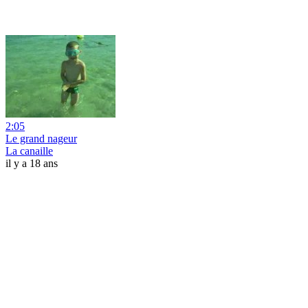
2:05
Le grand nageur
La canaille
il y a 18 ans