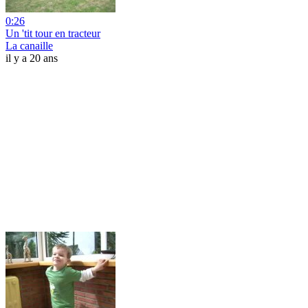
0:26
Un 'tit tour en tracteur
La canaille
il y a 20 ans