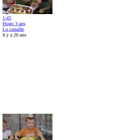
1:45
Hugo 3 ans
La canaille
il y a 20 ans