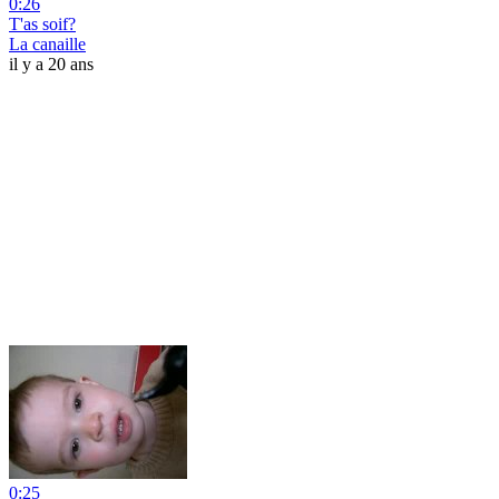
0:26
T'as soif?
La canaille
il y a 20 ans
0:25