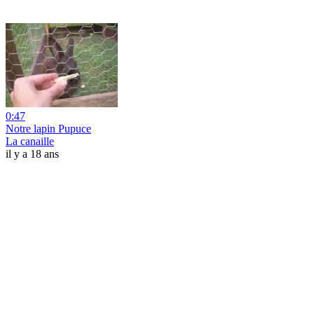
0:47
Notre lapin Pupuce
La canaille
il y a 18 ans