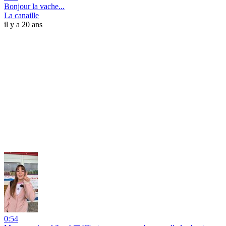
Bonjour la vache...
La canaille
il y a 20 ans
0:54