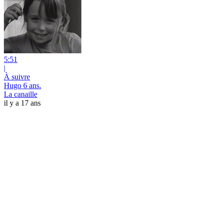
5:51
|
À suivre
Hugo 6 ans.
La canaille
il y a 17 ans