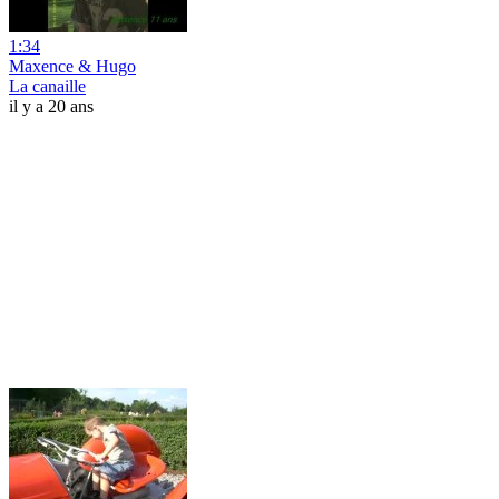
1:34
Maxence & Hugo
La canaille
il y a 20 ans