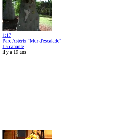
1:17
Parc Astérix "Mur d'escalade"
La canaille
il y a 19 ans