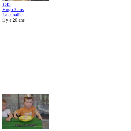
1:45
Hugo 3 ans
La canaille
il y a 20 ans