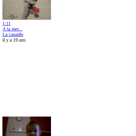
1:11
A la mer...
La canaille
il y a 19 ans