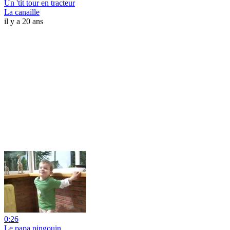
Un 'tit tour en tracteur
La canaille
il y a 20 ans
0:26
Le papa pingouin