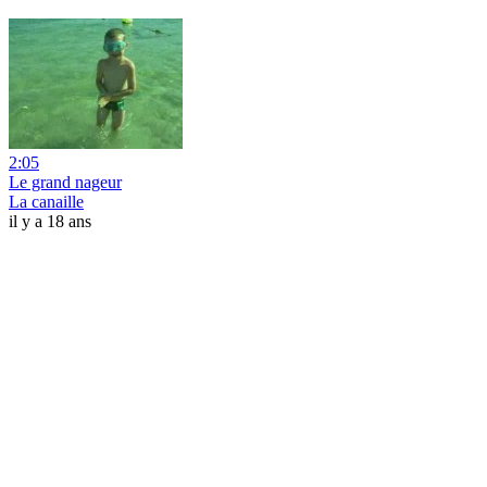
2:05
Le grand nageur
La canaille
il y a 18 ans