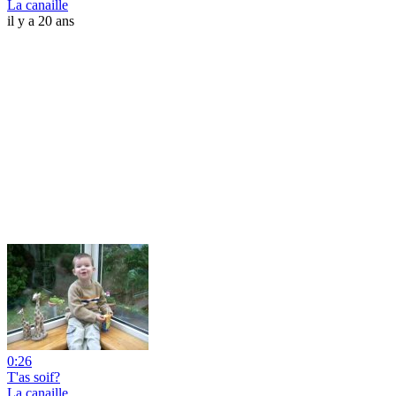
La canaille
il y a 20 ans
0:26
T'as soif?
La canaille