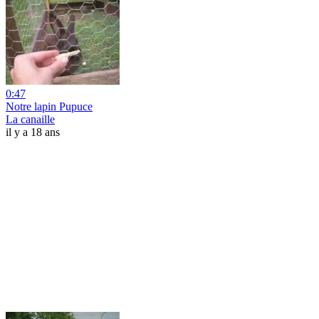
0:47
Notre lapin Pupuce
La canaille
il y a 18 ans