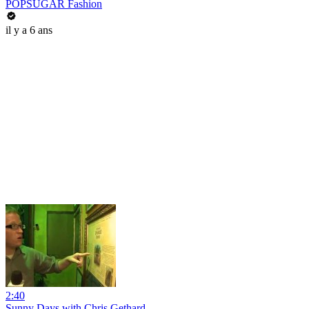
POPSUGAR Fashion
il y a 6 ans
2:40
Sunny Days with Chris Gethard