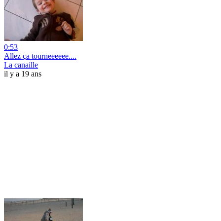
0:53
Allez ça tourneeeeee....
La canaille
il y a 19 ans