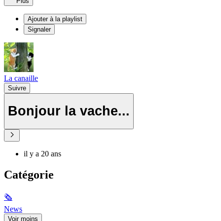
Plus
Ajouter à la playlist
Signaler
La canaille
Suivre
Bonjour la vache...
il y a 20 ans
Catégorie
🗞
News
Voir moins