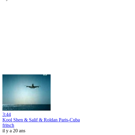
3:44
Kool Shen & Salif & Roldan Paris-Cuba
fritsch
il y a 20 ans