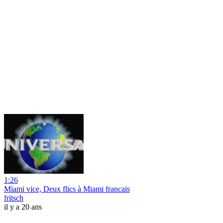
1:26
Miami vice, Deux flics à Miami francais
fritsch
il y a 20 ans