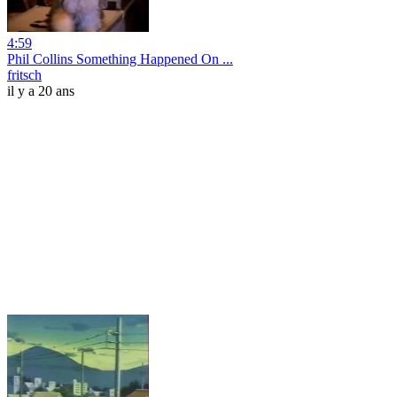
4:59
Phil Collins Something Happened On ...
fritsch
il y a 20 ans