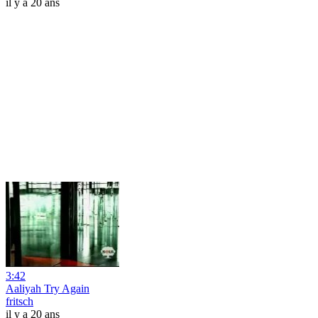
il y a 20 ans
3:42
Aaliyah Try Again
fritsch
il y a 20 ans