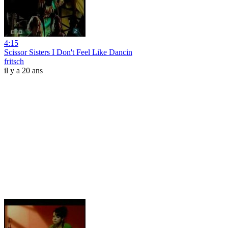
4:15
Scissor Sisters I Don't Feel Like Dancin
fritsch
il y a 20 ans