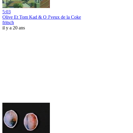
5:03
Olive Et Tom Kad & O J'veux de la Coke
fritsch
il y a 20 ans