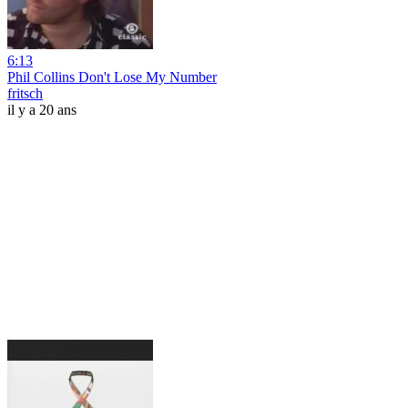
6:13
Phil Collins Don't Lose My Number
fritsch
il y a 20 ans