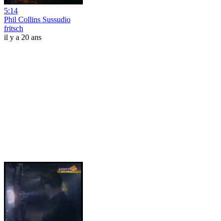
5:14
Phil Collins Sussudio
fritsch
il y a 20 ans