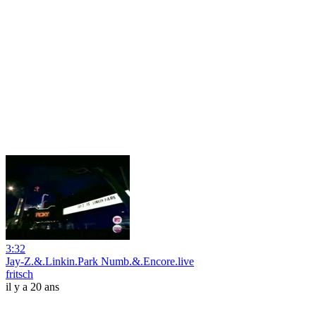
3:32
Jay-Z.&.Linkin.Park Numb.&.Encore.live
fritsch
il y a 20 ans