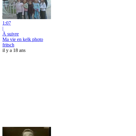
1:07
|
À suivre
Ma vie en kelk photo
fritsch
il y a 18 ans