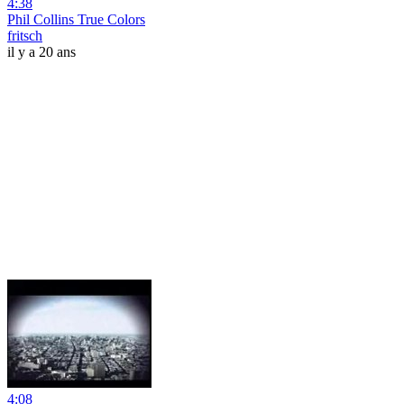
4:38
Phil Collins True Colors
fritsch
il y a 20 ans
4:08