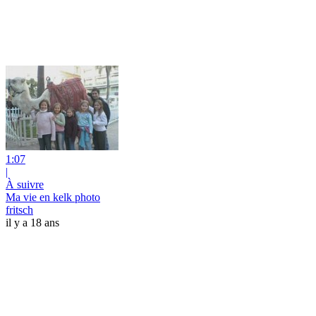
1:07
|
À suivre
Ma vie en kelk photo
fritsch
il y a 18 ans