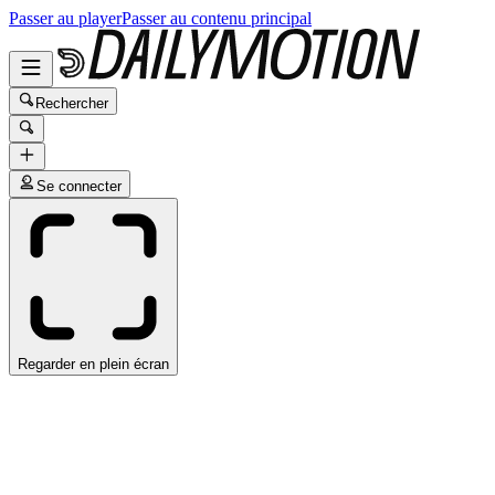
Passer au player
Passer au contenu principal
Rechercher
Se connecter
Regarder en plein écran