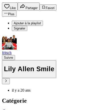
Like
Partager
Favori
Plus
Ajouter à la playlist
Signaler
fritsch
Suivre
Lily Allen Smile
il y a 20 ans
Catégorie