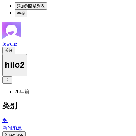
添加到播放列表
举报
fowone
关注
hilo2
20年前
类别
🗞
新闻消息
Show less