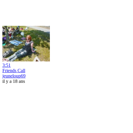
3:51
Friends Call
jeuneloup69
il y a 18 ans