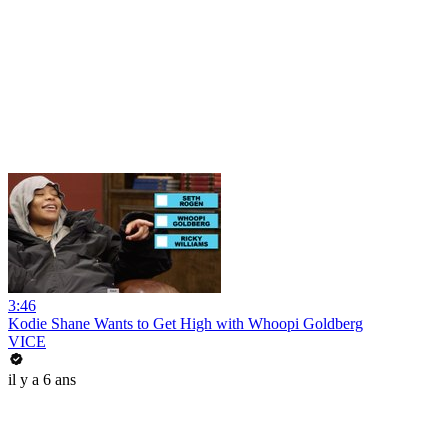
3:46
Kodie Shane Wants to Get High with Whoopi Goldberg
VICE
il y a 6 ans