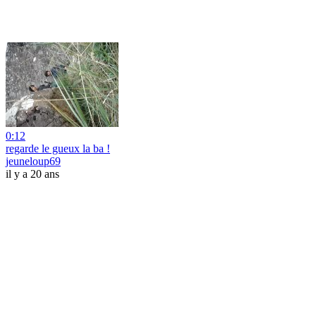
0:12
regarde le gueux la ba !
jeuneloup69
il y a 20 ans