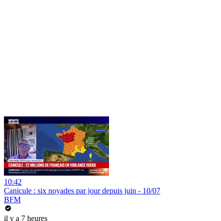
10:42
Canicule : six noyades par jour depuis juin - 10/07
BFM
il y a 7 heures