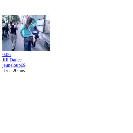
0:06
JiJi Dance
jeuneloup69
il y a 20 ans