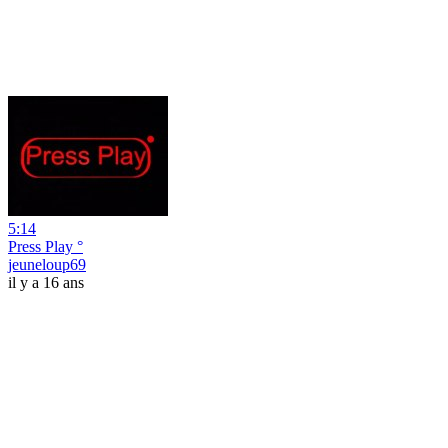
5:14
Press Play °
jeuneloup69
il y a 16 ans