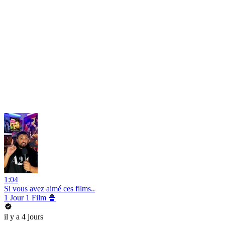
1:04
Si vous avez aimé ces films..
1 Jour 1 Film 🍿
il y a 4 jours