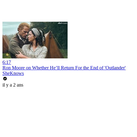
6:17
Ron Moore on Whether He’ll Return For the End of 'Outlander'
SheKnows
il y a 2 ans