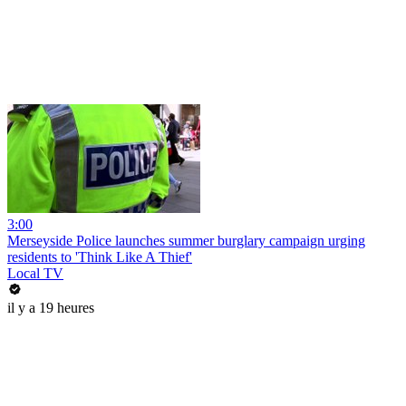
3:00
Merseyside Police launches summer burglary campaign urging
residents to 'Think Like A Thief'
Local TV
il y a 19 heures