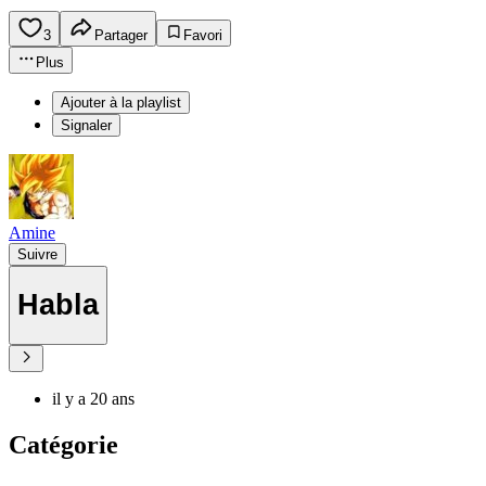
3
Partager
Favori
Plus
Ajouter à la playlist
Signaler
Amine
Suivre
Habla
il y a 20 ans
Catégorie