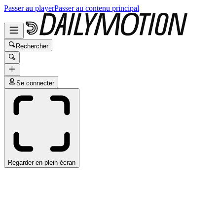
Passer au player
Passer au contenu principal
Rechercher
Se connecter
Regarder en plein écran