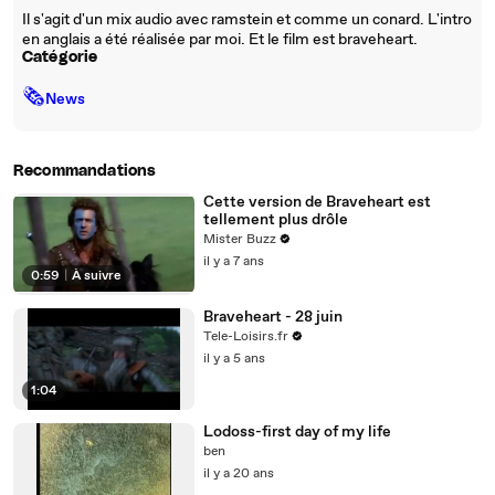
Il s'agit d'un mix audio avec ramstein et comme un conard. L'intro
en anglais a été réalisée par moi. Et le film est braveheart.
Catégorie
🗞
News
Recommandations
Cette version de Braveheart est
tellement plus drôle
Mister Buzz
il y a 7 ans
0:59
|
À suivre
Braveheart - 28 juin
Tele-Loisirs.fr
il y a 5 ans
1:04
Lodoss-first day of my life
ben
il y a 20 ans