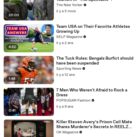
The New Yorker
il y a 5 mois
20:00
Team USA on Their Favorite Athletes
Growing Up
SELF Magazine
il y a 2 ans
4:52
The Tuck Rules: Bengals Burfict should
have been suspended
Sporting News
il y a 12 ans
1:46
7 Men Who Weren't Afraid to Rock a
Dress
POPSUGAR Fashion
il y a 9 ans
0:41
Killer Steven Avery’s Prison Cell Mate
Shares Murderer’s Secrets In REELZ
Doc—Watch
OK Magazine