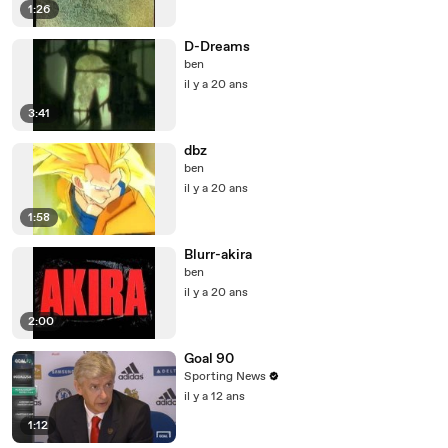
1:26
D-Dreams
ben
il y a 20 ans
3:41
dbz
ben
il y a 20 ans
1:58
Blurr-akira
ben
il y a 20 ans
2:00
Goal 90
Sporting News
il y a 12 ans
1:12