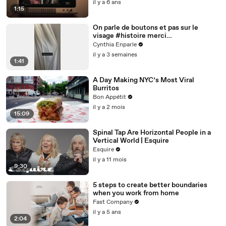
il y a 6 ans
1:15
On parle de boutons et pas sur le
visage #histoire merci
@studio_paillette prêt*
Cynthia Enparle
il y a 3 semaines
1:41
A Day Making NYC’s Most Viral
Burritos
Bon Appétit
il y a 2 mois
15:09
Spinal Tap Are Horizontal People in a
Vertical World | Esquire
Esquire
il y a 11 mois
9:30
5 steps to create better boundaries
when you work from home
Fast Company
il y a 5 ans
2:04