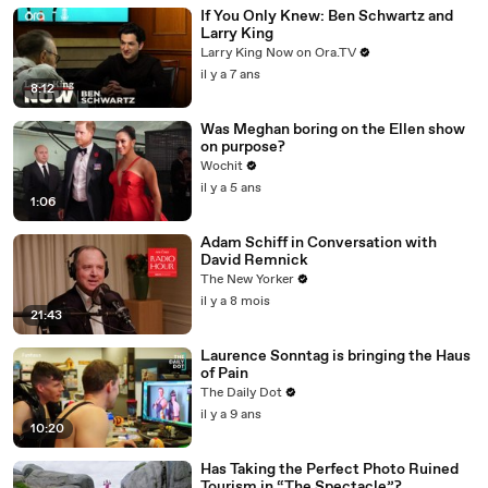
If You Only Knew: Ben Schwartz and
Larry King
Larry King Now on Ora.TV
il y a 7 ans
8:12
Was Meghan boring on the Ellen show
on purpose?
Wochit
il y a 5 ans
1:06
Adam Schiff in Conversation with
David Remnick
The New Yorker
il y a 8 mois
21:43
Laurence Sonntag is bringing the Haus
of Pain
The Daily Dot
il y a 9 ans
10:20
Has Taking the Perfect Photo Ruined
Tourism in “The Spectacle”?