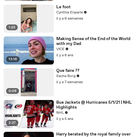
Le foot
Cynthia Enparle
il y a 6 semaines
1:25
Making Sense of the End of the World
with my Dad
VICE
il y a 6 ans
13:16
Que faire ??
Sacha Borg
il y a 7 semaines
0:08
Bue Jackets @ Hurricanes 5/1/21 | NHL
Highlights
NHL
il y a 5 ans
2:37
Harry berated by the royal family over