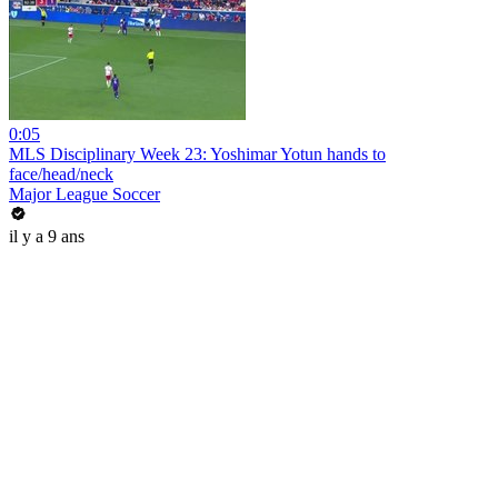
0:05
MLS Disciplinary Week 23: Yoshimar Yotun hands to
face/head/neck
Major League Soccer
il y a 9 ans