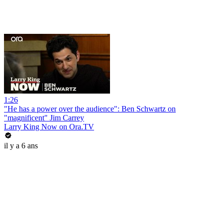
1:26
"He has a power over the audience": Ben Schwartz on
"magnificent" Jim Carrey
Larry King Now on Ora.TV
il y a 6 ans