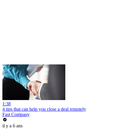
1:38
4 tips that can help you close a deal remotely
Fast Company
il y a 6 ans