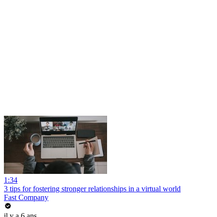
1:34
3 tips for fostering stronger relationships in a virtual world
Fast Company
il y a 6 ans