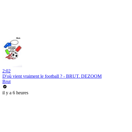
2:02
D'où vient vraiment le football ? - BRUT. DEZOOM
Brut
il y a 6 heures