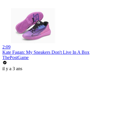
2:09
Kate Fagan: My Sneakers Don't Live In A Box
ThePostGame
il y a 3 ans