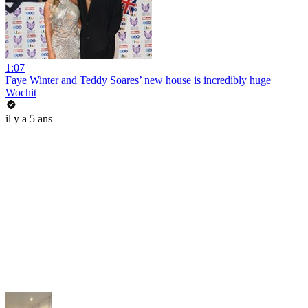
1:07
Faye Winter and Teddy Soares’ new house is incredibly huge
Wochit
il y a 5 ans