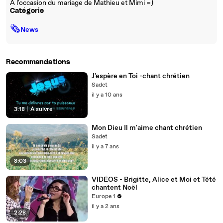
A l'occasion du mariage de Mathieu et Mimi =)
Catégorie
🗞
News
Recommandations
J'espère en Toi -chant chrétien
Sadet
il y a 10 ans
3:18
|
À suivre
Mon Dieu Il m'aime chant chrétien
Sadet
il y a 7 ans
8:03
VIDÉOS - Brigitte, Alice et Moi et Tété
chantent Noël
Europe 1
il y a 2 ans
2:28