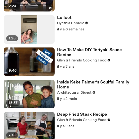
2:24
Le foot
Cynthia Enparle
il y a 6 semaines
1:25
How To Make DIY Teriyaki Sauce
Recipe
Glen & Friends Cooking Food
il y a 8 ans
9:46
Inside Keke Palmer’s Soulful Family
Home
Architectural Digest
il y a 2 mois
18:37
Deep Fried Steak Recipe
Glen & Friends Cooking Food
il y a 8 ans
7:15