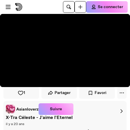
Passer au player
Passer au contenu principal
Se connecter
1
Partager
Favori
Suivre
Asianloverz
X-Tra Céleste - J'aime l'Eternel
il y a 20 ans