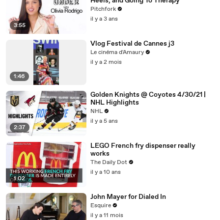
Heels, and Going To Therapy
Pitchfork
il y a 3 ans
3:55
Vlog Festival de Cannes j3
Le cinéma d'Amaury
il y a 2 mois
1:46
Golden Knights @ Coyotes 4/30/21 |
NHL Highlights
NHL
il y a 5 ans
2:37
LEGO French fry dispenser really
works
The Daily Dot
il y a 10 ans
1:02
John Mayer for Dialed In
Esquire
il y a 11 mois