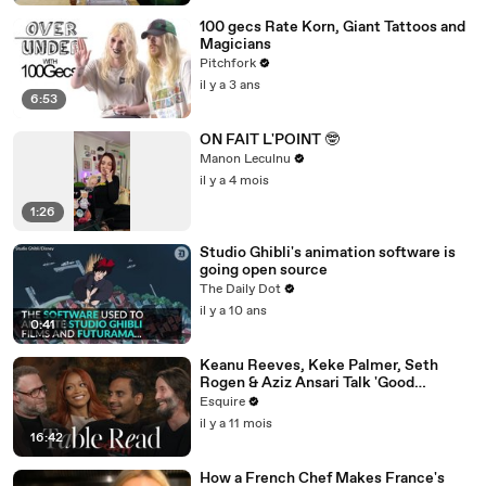
100 gecs Rate Korn, Giant Tattoos and
Magicians
Pitchfork
il y a 3 ans
6:53
ON FAIT L'POINT 🤓
Manon Leculnu
il y a 4 mois
1:26
Studio Ghibli's animation software is
going open source
The Daily Dot
il y a 10 ans
0:41
Keanu Reeves, Keke Palmer, Seth
Rogen & Aziz Ansari Talk 'Good
Fortune' at Esquire’s Table Read
Esquire
il y a 11 mois
16:42
How a French Chef Makes France's