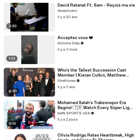
David Ratanat Ft. Sam - Reçois ma vie
Asianloverz
il y a 20 ans
3:30
Acceptez vous ❤️
Antoine Delp
il y a 3 mois
1:13
Who's the Tallest Succession Cast
Member | Kieran Culkin, Matthew
Macfadyen, Nicholas Braun
SheKnows
il y a 3 ans
0:30
Mohamed Salah's Trabzonspor Era
Begins! 🇹🇷 Watch Every Süper Lig
Match on beIN SPORTS
beIN SPORTS USA
il y a 2 jours
0:15
Olivia Rodrigo Rates Heartbreak, High