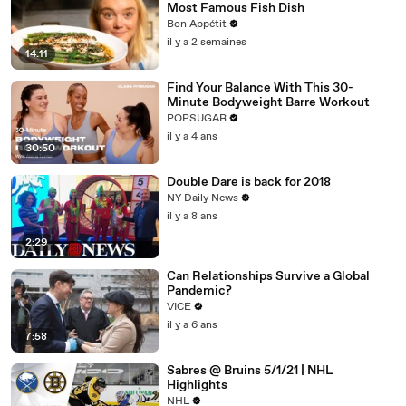
Most Famous Fish Dish
Bon Appétit
il y a 2 semaines
14:11
Find Your Balance With This 30-
Minute Bodyweight Barre Workout
POPSUGAR
il y a 4 ans
30:50
Double Dare is back for 2018
NY Daily News
il y a 8 ans
2:29
Can Relationships Survive a Global
Pandemic?
VICE
il y a 6 ans
7:58
Sabres @ Bruins 5/1/21 | NHL
Highlights
NHL