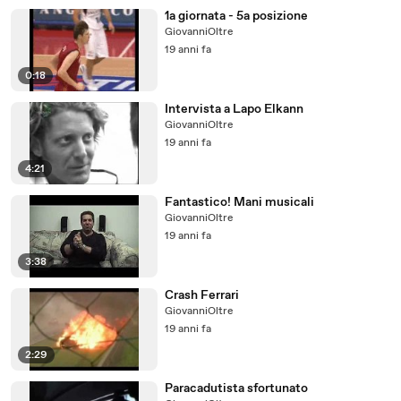
1a giornata - 5a posizione
GiovanniOltre
19 anni fa
0:18
Intervista a Lapo Elkann
GiovanniOltre
19 anni fa
4:21
Fantastico! Mani musicali
GiovanniOltre
19 anni fa
3:38
Crash Ferrari
GiovanniOltre
19 anni fa
2:29
Paracadutista sfortunato