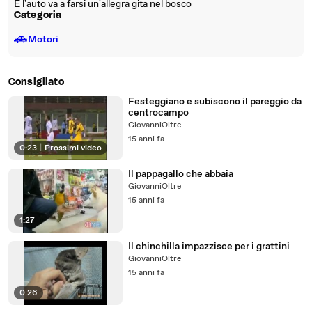
E l'auto va a farsi un'allegra gita nel bosco
Categoria
🚗
Motori
Consigliato
Festeggiano e subiscono il pareggio da
centrocampo
GiovanniOltre
15 anni fa
0:23
|
Prossimi video
Il pappagallo che abbaia
GiovanniOltre
15 anni fa
1:27
Il chinchilla impazzisce per i grattini
GiovanniOltre
15 anni fa
0:26