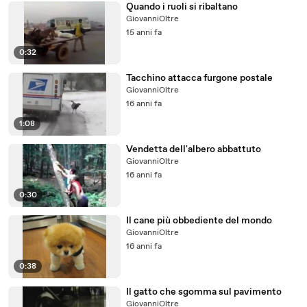
Quando i ruoli si ribaltano
GiovanniOltre
15 anni fa
0:32
Tacchino attacca furgone postale
GiovanniOltre
16 anni fa
1:08
Vendetta dell'albero abbattuto
GiovanniOltre
16 anni fa
0:30
Il cane più obbediente del mondo
GiovanniOltre
16 anni fa
0:38
Il gatto che sgomma sul pavimento
GiovanniOltre