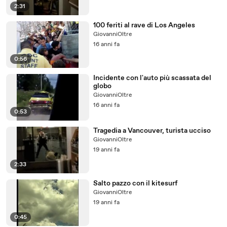
2:31
100 feriti al rave di Los Angeles
GiovanniOltre
16 anni fa
0:56
Incidente con l'auto più scassata del
globo
GiovanniOltre
16 anni fa
0:53
Tragedia a Vancouver, turista ucciso
GiovanniOltre
19 anni fa
2:33
Salto pazzo con il kitesurf
GiovanniOltre
19 anni fa
0:45