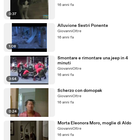
16 anni fa
0:37
Alluvione Sestri Ponente
GiovanniOltre
16 anni fa
1:08
Smontare e rimontare una jeep in 4
minuti
GiovanniOltre
16 anni fa
3:54
Scherzo con domopak
GiovanniOltre
16 anni fa
0:24
Morta Eleonora Moro, moglie di Aldo
GiovanniOltre
16 anni fa