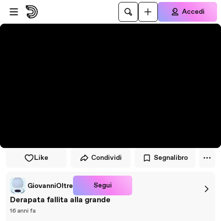
Vai al lettore
Passa al contenuto principale
Accedi
Like
Condividi
Segnalibro
Segui
GiovanniOltre
Derapata fallita alla grande
16 anni fa