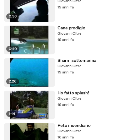
GiovanniOltre
19 anni fa
0:36
Cane prodigio
GiovanniOltre
19 anni fa
0:40
Sharm sottomarina
GiovanniOltre
19 anni fa
2:26
Ho fatto splash!
GiovanniOltre
19 anni fa
1:14
Peto incendiario
GiovanniOltre
16 anni fa