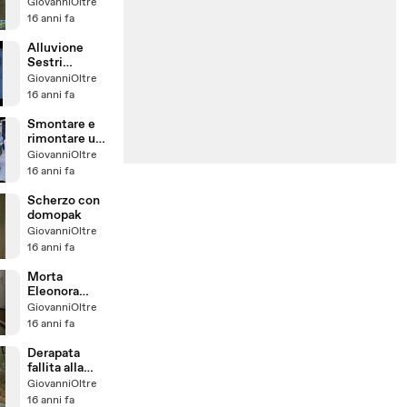
pavimento
GiovanniOltre
16 anni fa
Alluvione
Sestri
Ponente
GiovanniOltre
16 anni fa
Smontare e
rimontare una
jeep in 4
GiovanniOltre
minuti
16 anni fa
Scherzo con
domopak
GiovanniOltre
16 anni fa
Morta
Eleonora
Moro, moglie
GiovanniOltre
di Aldo
16 anni fa
Derapata
fallita alla
grande
GiovanniOltre
16 anni fa