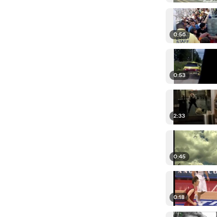
0:56
0:53
2:33
0:45
0:18