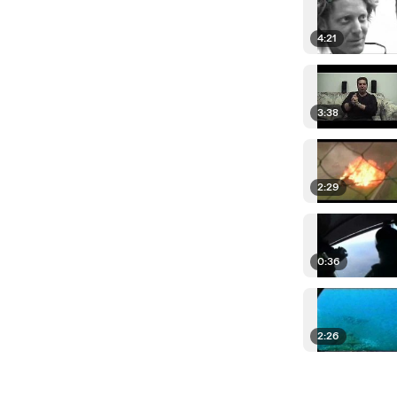
4:21
3:38
2:29
0:36
2:26