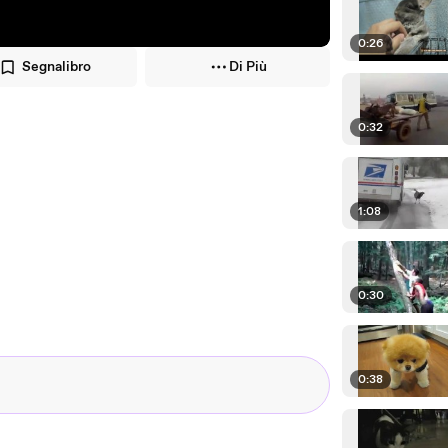
0:26
Segnalibro
Di Più
0:32
1:08
0:30
0:38