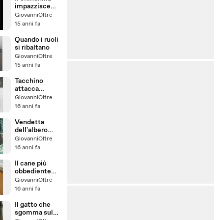
impazzisce
per i grattini
GiovanniOltre
15 anni fa
Quando i ruoli
si ribaltano
GiovanniOltre
15 anni fa
Tacchino
attacca
furgone
GiovanniOltre
postale
16 anni fa
Vendetta
dell'albero
abbattuto
GiovanniOltre
16 anni fa
Il cane più
obbediente
del mondo
GiovanniOltre
16 anni fa
Il gatto che
sgomma sul