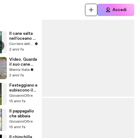
Accedi
Il cane salta
nell'oceano e
cerca di fare
Corriere della Sera
amicizia con
2 anni fa
un delfino
Video. Guarda
il suo cane
nuotare
Wamiz Italia
sott'acqua: il
2 anni fa
suo cuore si
blocca quando
Festeggiano e
non lo vede
subiscono il
riaffiorare
pareggio da
GiovanniOltre
centrocampo
15 anni fa
Il pappagallo
che abbaia
GiovanniOltre
15 anni fa
Il chinchilla