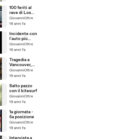
100 feriti al
rave di Los
Angeles
GiovanniOltre
16 anni fa
Incidente con
l'auto più
scassata del
GiovanniOltre
globo
16 anni fa
Tragedia a
Vancouver,
turista ucciso
GiovanniOltre
19 anni fa
Salto pazzo
con il kitesurf
GiovanniOltre
19 anni fa
1a giornata -
5a posizione
GiovanniOltre
19 anni fa
Intervista a