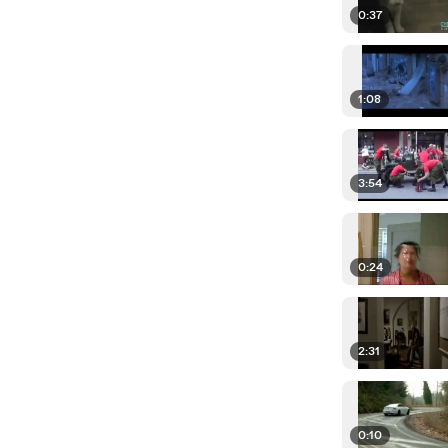
0:37
1:08
3:54
0:24
2:31
0:10