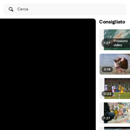
Cerca
Consigliato
Prossimi
1:27
|
video
0:18
0:23
1:27