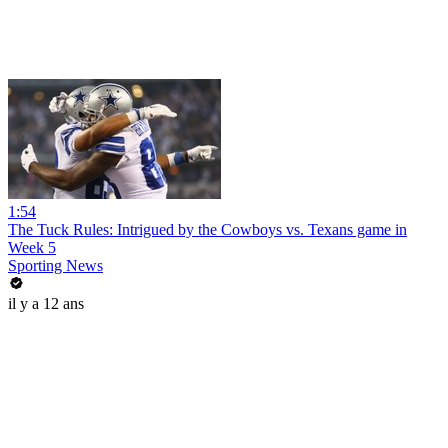
1:54
The Tuck Rules: Intrigued by the Cowboys vs. Texans game in
Week 5
Sporting News
il y a 12 ans