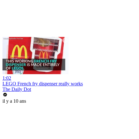
1:02
LEGO French fry dispenser really works
The Daily Dot
il y a 10 ans