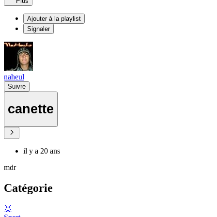
Plus
Ajouter à la playlist
Signaler
naheul
Suivre
canette
il y a 20 ans
mdr
Catégorie
🥇