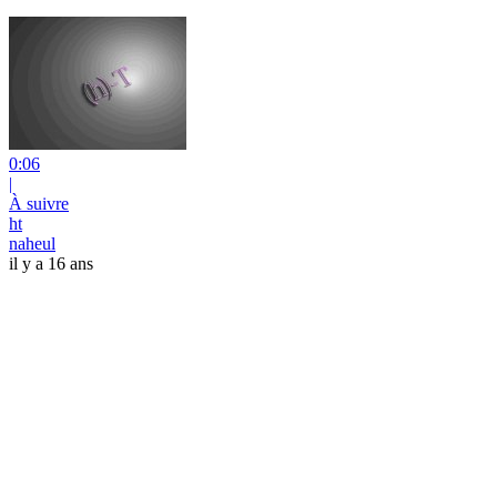
0:06
|
À suivre
ht
naheul
il y a 16 ans