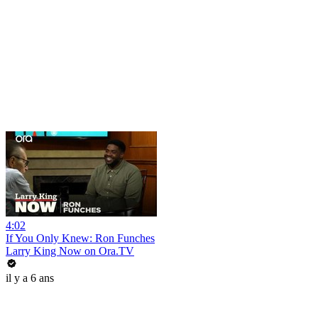
4:02
If You Only Knew: Ron Funches
Larry King Now on Ora.TV
il y a 6 ans