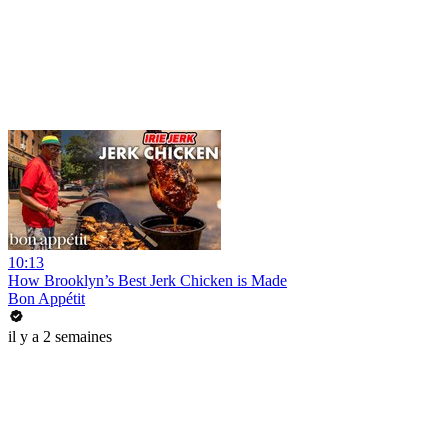
10:13
How Brooklyn’s Best Jerk Chicken is Made
Bon Appétit
il y a 2 semaines