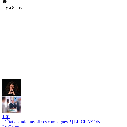
il y a 8 ans
1:01
L’État abandonne-t-il ses campagnes ? | LE CRAYON
Le Crayon