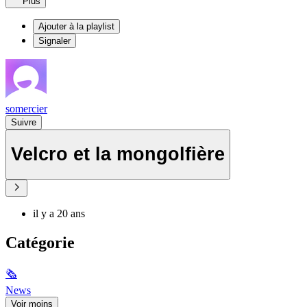
Plus
Ajouter à la playlist
Signaler
somercier
Suivre
Velcro et la mongolfière
il y a 20 ans
Catégorie
🗞
News
Voir moins