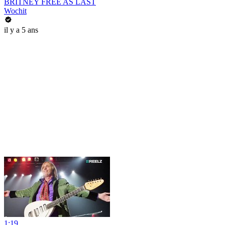
BRITNEY FREE AS LAST
Wochit
il y a 5 ans
1:19