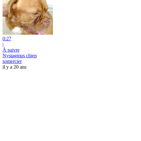
0:27
|
À suivre
Nystagmus chien
somercier
il y a 20 ans