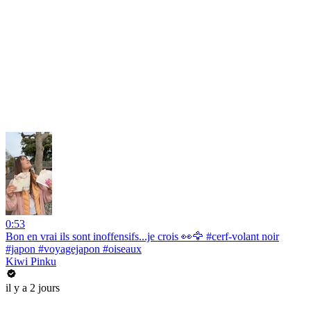
0:53
Bon en vrai ils sont inoffensifs...je crois 👀🦅 #cerf-volant noir
#japon #voyagejapon #oiseaux
Kiwi Pinku
il y a 2 jours