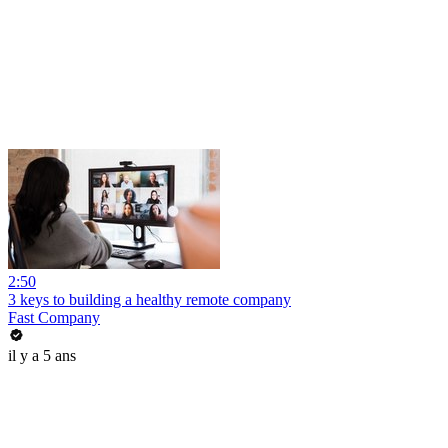
2:50
3 keys to building a healthy remote company
Fast Company
il y a 5 ans