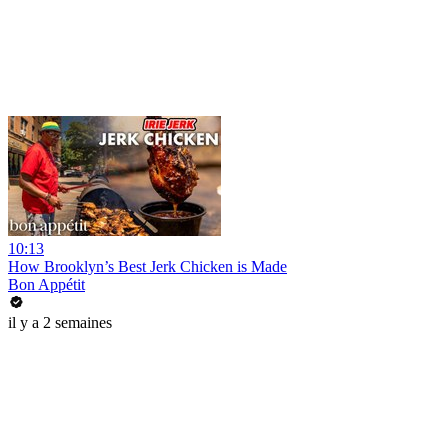
10:13
How Brooklyn’s Best Jerk Chicken is Made
Bon Appétit
il y a 2 semaines