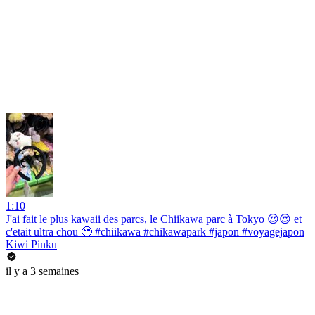
1:10
J'ai fait le plus kawaii des parcs, le Chiikawa parc à Tokyo 😍😍 et
c'etait ultra chou 🥹 #chiikawa #chikawapark #japon #voyagejapon
Kiwi Pinku
il y a 3 semaines