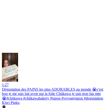
1:27
Dégustation des PAINS les plus ADORABLES au monde 😭c'est
bon je me suis fait avoir par la folie Chiikawa je suis trop fan mtn
😭#chiikawa #chiikawabakery #japon #voyagejapon #degustation
Kiwi Pinku