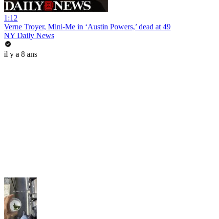
1:12
Verne Troyer, Mini-Me in ‘Austin Powers,’ dead at 49
NY Daily News
il y a 8 ans