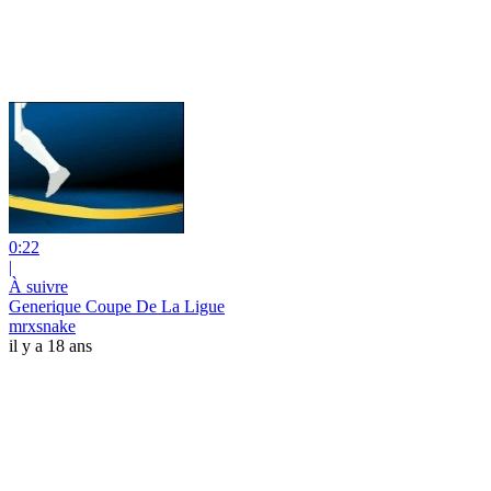
0:22
|
À suivre
Generique Coupe De La Ligue
mrxsnake
il y a 18 ans