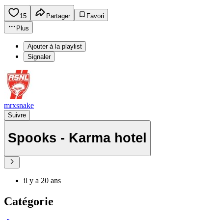
15
Partager
Favori
Plus
Ajouter à la playlist
Signaler
mrxsnake
Suivre
Spooks - Karma hotel
il y a 20 ans
Catégorie