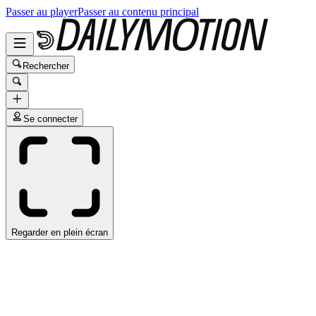
Passer au player
Passer au contenu principal
Rechercher
Se connecter
Regarder en plein écran