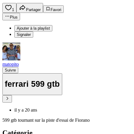
1
Partager
Favori
Plus
Ajouter à la playlist
Signaler
matopito
Suivre
ferrari 599 gtb
il y a 20 ans
599 gtb tournant sur la piste d'essai de Fiorano
Catégorie