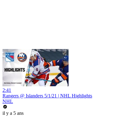
2:41
Rangers @ Islanders 5/1/21 | NHL Highlights
NHL
il y a 5 ans