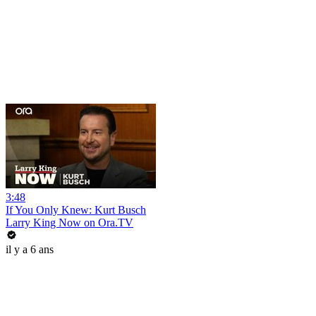
3:48
If You Only Knew: Kurt Busch
Larry King Now on Ora.TV
il y a 6 ans