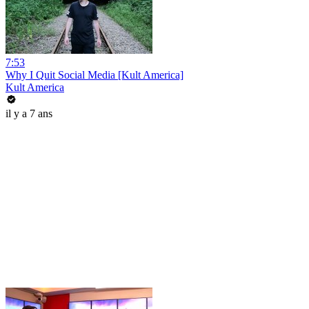
7:53
Why I Quit Social Media [Kult America]
Kult America
il y a 7 ans