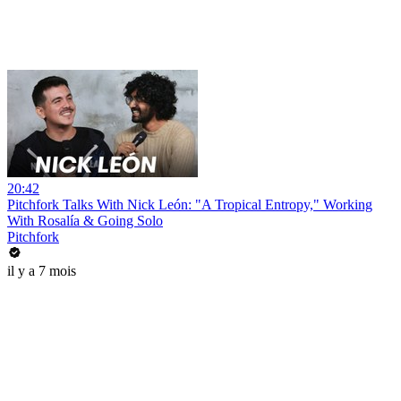
20:42
Pitchfork Talks With Nick León: "A Tropical Entropy," Working
With Rosalía & Going Solo
Pitchfork
il y a 7 mois