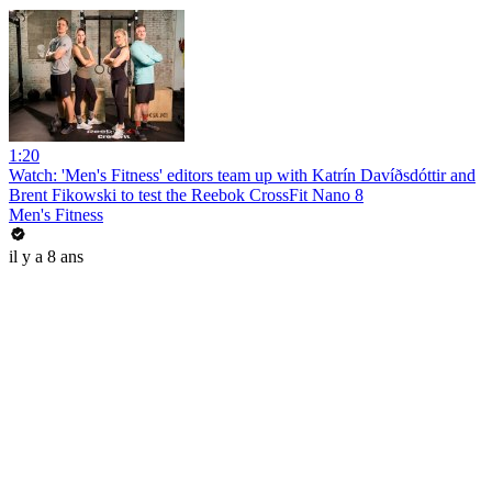
1:20
Watch: 'Men's Fitness' editors team up with Katrín Davíðsdóttir and
Brent Fikowski to test the Reebok CrossFit Nano 8
Men's Fitness
il y a 8 ans