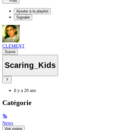
Plus
Ajouter à la playlist
Signaler
CLEMENT
Suivre
Scaring_Kids
il y a 20 ans
Catégorie
🗞
News
Voir moins