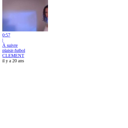
0:57
|
À suivre
plaisir-futbol
CLEMENT
il y a 20 ans