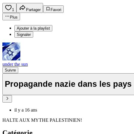
1
Partager
Favori
Plus
Ajouter à la playlist
Signaler
under the sun
Suivre
Propagande nazie dans les pay
il y a 16 ans
HALTE AUX MYTHE PALESTINIEN!
Catégorie