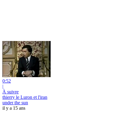
0:52
|
À suivre
thierry le Luron et l'iran
under the sun
il y a 15 ans