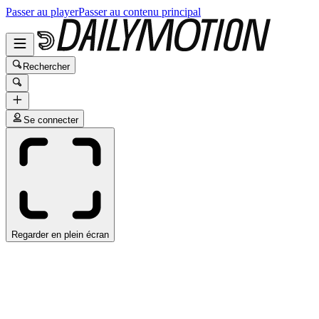
Passer au player
Passer au contenu principal
Rechercher
Se connecter
Regarder en plein écran