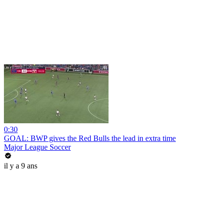
0:30
GOAL: BWP gives the Red Bulls the lead in extra time
Major League Soccer
il y a 9 ans