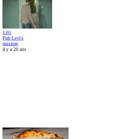
1:01
Pub Levi's
maxime
il y a 20 ans