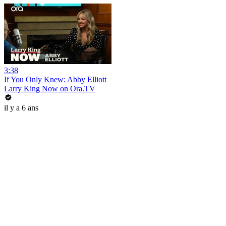
3:38
If You Only Knew: Abby Elliott
Larry King Now on Ora.TV
il y a 6 ans