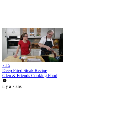
7:15
Deep Fried Steak Recipe
Glen & Friends Cooking Food
il y a 7 ans