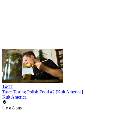
14:17
Taste Testing Polish Food #2 [Kult America]
Kult America
il y a 8 ans