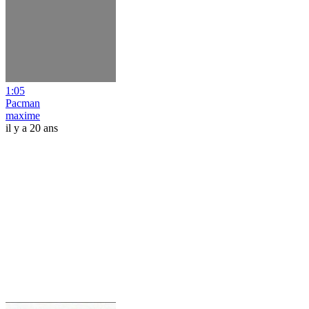
1:05
Pacman
maxime
il y a 20 ans