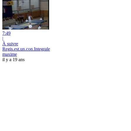
7:49
|
À suivre
Regis.est.un.con.Integrale
maxime
il y a 19 ans