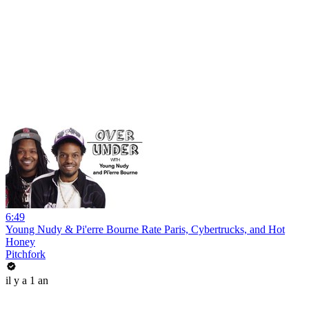
6:49
Young Nudy & Pi'erre Bourne Rate Paris, Cybertrucks, and Hot
Honey
Pitchfork
il y a 1 an