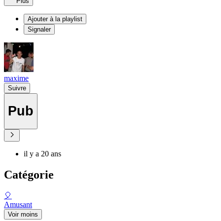
Plus
Ajouter à la playlist
Signaler
maxime
Suivre
Pub
il y a 20 ans
Catégorie
🎈
Amusant
Voir moins