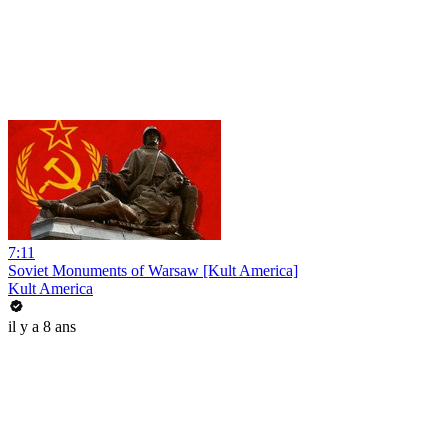
7:11
Soviet Monuments of Warsaw [Kult America]
Kult America
il y a 8 ans