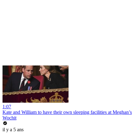
1:07
Kate and William to have their own sleeping facilities at Meghan’s
Wochit
il y a 5 ans