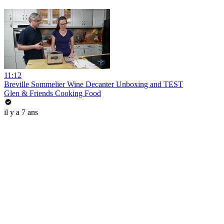
11:12
Breville Sommelier Wine Decanter Unboxing and TEST
Glen & Friends Cooking Food
il y a 7 ans