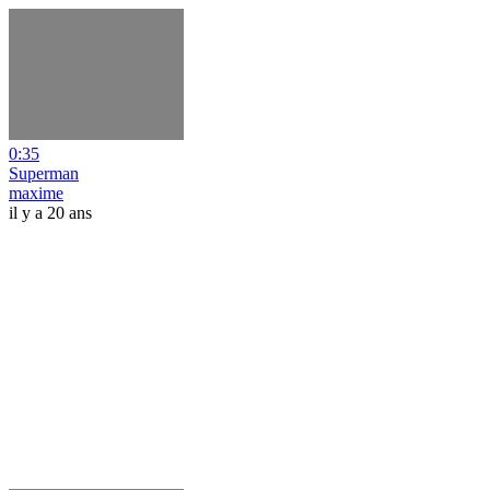
0:35
Superman
maxime
il y a 20 ans