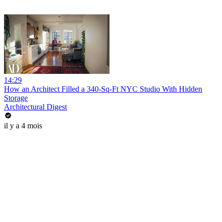
14:29
How an Architect Filled a 340-Sq-Ft NYC Studio With Hidden
Storage
Architectural Digest
il y a 4 mois