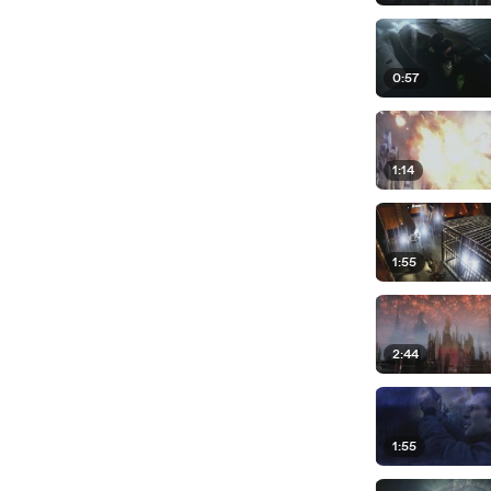
0:57
1:14
1:55
2:44
1:55