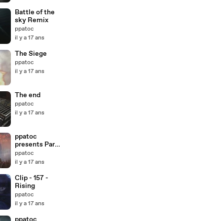
Battle of the
sky Remix
ppatoc
il y a 17 ans
The Siege
ppatoc
il y a 17 ans
The end
ppatoc
il y a 17 ans
ppatoc
presents Part
II
ppatoc
il y a 17 ans
Clip - 157 -
Rising
ppatoc
il y a 17 ans
ppatoc