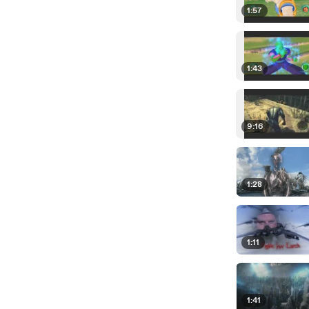
1:57
1:43
9:16
1:28
1:11
1:41