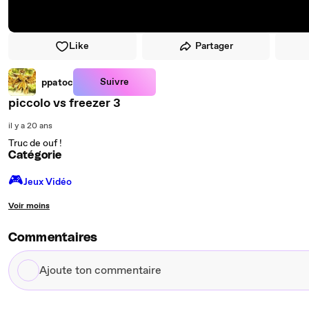
Like
Partager
Suivre
ppatoc
piccolo vs freezer 3
il y a 20 ans
Truc de ouf !
Catégorie
🎮️
Jeux Vidéo
Voir moins
Commentaires
Ajoute
ton
commentaire