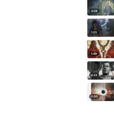
3:08
1:23
1:49
2:22
2:00