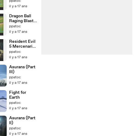
Goku saiyen
ppatoc
vs Raditz02
il y a 17 ans
Dragon Ball
Raging Blast -
Goku saiyen
ppatoc
vs Piccolo
il y a 17 ans
Resident Evil
5 Mercenaries
Wesker
ppatoc
il y a 17 ans
Asurans (Part
III)
ppatoc
il y a 17 ans
Fight for
Earth
ppatoc
il y a 17 ans
Asurans (Part
II)
ppatoc
il y a 17 ans