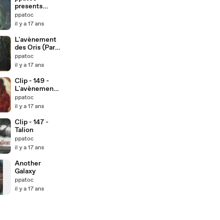
presents
Stargate
ppatoc
Videos
il y a 17 ans
L'avènement
des Oris (Part
III) - 720p
ppatoc
il y a 17 ans
Clip - 149 -
L'avènement
des Oris (Part
ppatoc
IV)
il y a 17 ans
Clip - 147 -
Talion
ppatoc
il y a 17 ans
Another
Galaxy
ppatoc
il y a 17 ans