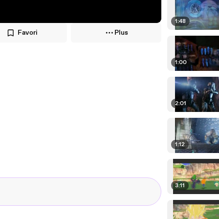
1:48
Favori
Plus
1:00
2:01
1:12
3:11