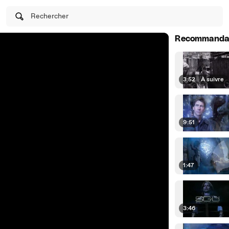
Rechercher
Recommanda
3:52
|
À suivre
9:51
1:47
3:46