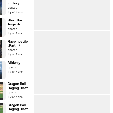
victory
ppatoc
il y a 17 ans
Blast the
Asgards
ppatoc
il y a 17 ans
Race hostile
(Part II)
ppatoc
il y a 17 ans
Midway
ppatoc
il y a 17 ans
Dragon Ball
Raging Blast -
Piccolo vs
ppatoc
Goku saiyen
il y a 17 ans
Dragon Ball
Raging Blast -