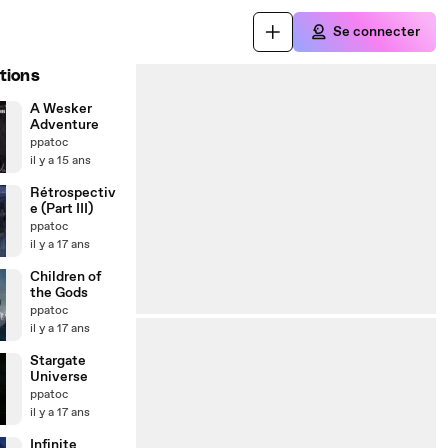
Se connecter
tions
A Wesker
Adventure
ppatoc
il y a 15 ans
Rétrospectiv
e (Part III)
ppatoc
il y a 17 ans
Children of
the Gods
ppatoc
il y a 17 ans
Stargate
Universe
ppatoc
il y a 17 ans
Infinite