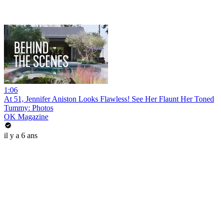
1:06
At 51, Jennifer Aniston Looks Flawless! See Her Flaunt Her Toned
Tummy: Photos
OK Magazine
il y a 6 ans