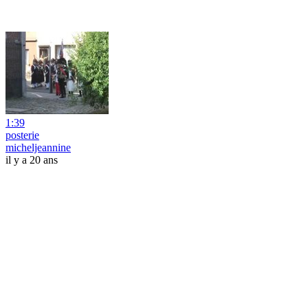
1:39
posterie
micheljeannine
il y a 20 ans