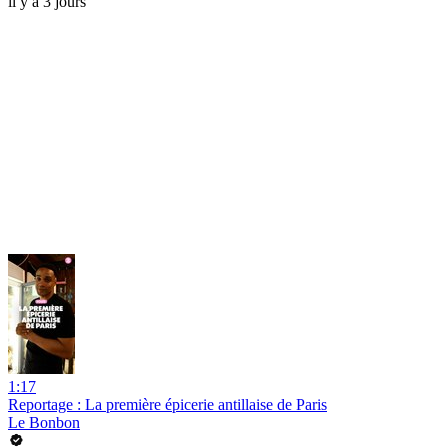
il y a 3 jours
1:17
Reportage : La première épicerie antillaise de Paris
Le Bonbon