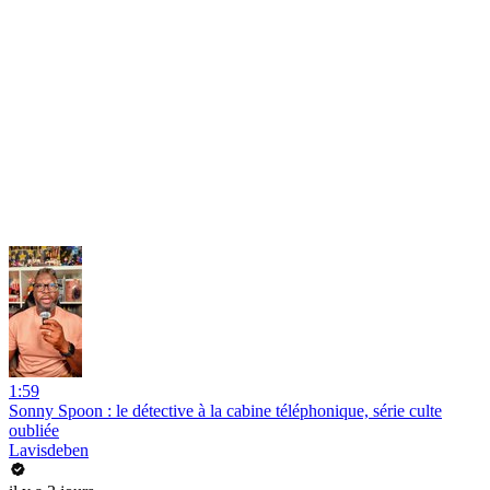
1:59
Sonny Spoon : le détective à la cabine téléphonique, série culte
oubliée
Lavisdeben