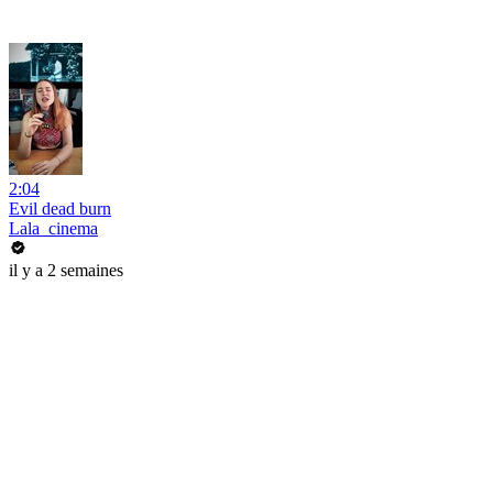
2:04
Evil dead burn
Lala_cinema
il y a 2 semaines