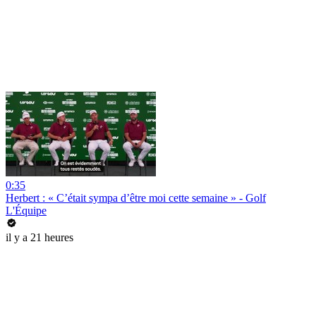
0:35
Herbert : « C’était sympa d’être moi cette semaine » - Golf
L'Équipe
il y a 21 heures