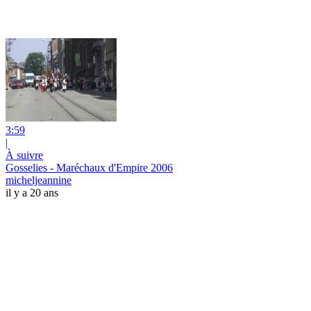
3:59
|
À suivre
Gosselies - Maréchaux d'Empire 2006
micheljeannine
il y a 20 ans