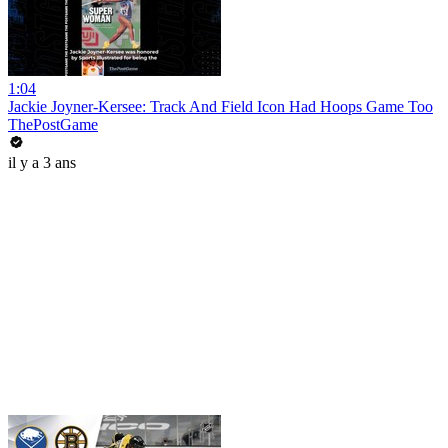
1:04
Jackie Joyner-Kersee: Track And Field Icon Had Hoops Game Too
ThePostGame
il y a 3 ans