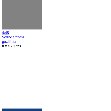
4:48
Soiree arcadia
gozilla2a
il y a 20 ans