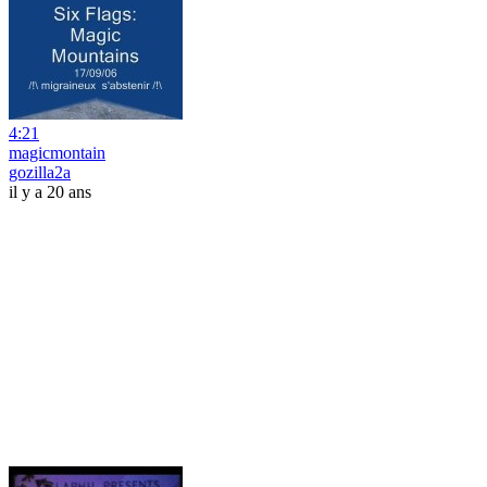
4:21
magicmontain
gozilla2a
il y a 20 ans