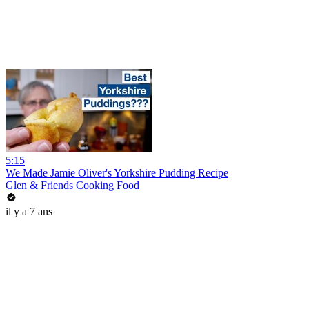
5:15
We Made Jamie Oliver's Yorkshire Pudding Recipe
Glen & Friends Cooking Food
il y a 7 ans