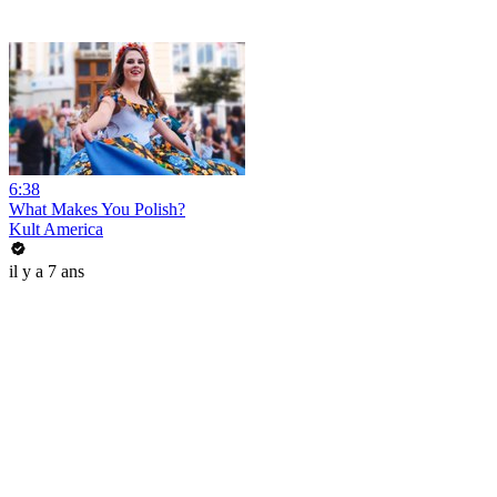
6:38
What Makes You Polish?
Kult America
il y a 7 ans