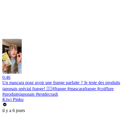
0:46
Un mascara pour avoir une frange parfaite ? Je teste des produits
japonais spécial frange! 💇‍♀️#frange #mascarafrange #coiffure
#produitsjaponais #testdecrash
Kiwi Pinku
il y a 6 jours