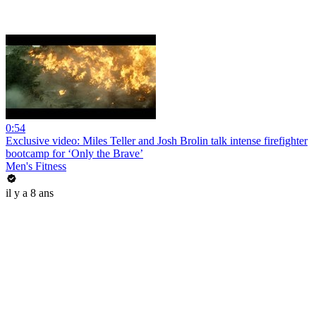
0:54
Exclusive video: Miles Teller and Josh Brolin talk intense firefighter
bootcamp for ‘Only the Brave’
Men's Fitness
il y a 8 ans