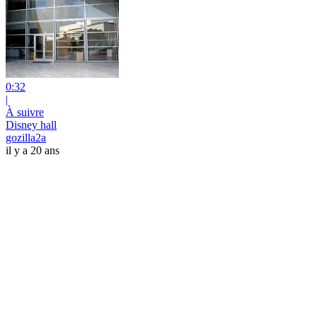
0:32
|
À suivre
Disney hall
gozilla2a
il y a 20 ans