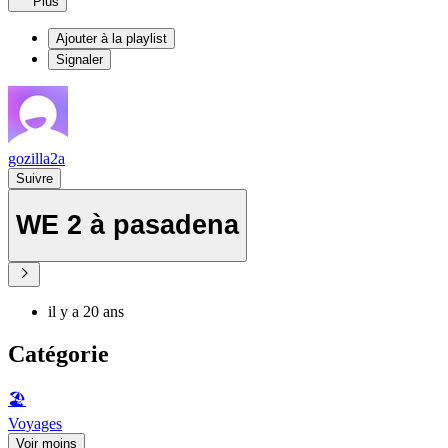
Plus
Ajouter à la playlist
Signaler
gozilla2a
Suivre
WE 2 à pasadena
il y a 20 ans
Catégorie
🏖
Voyages
Voir moins