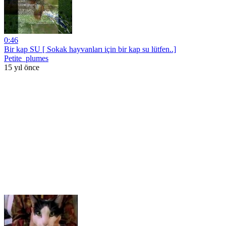
0:46
Bir kap SU [ Sokak hayvanları için bir kap su lütfen..]
Petite_plumes
15 yıl önce