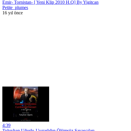
Emir- Tornistan- [ Yeni Klip 2010 H.Q] By Yigitcan
Petite_plumes
16 yıl önce
4:39
Tuluyhan Uğurlu-Uygarlığın Ölümsüz Savaşçıları