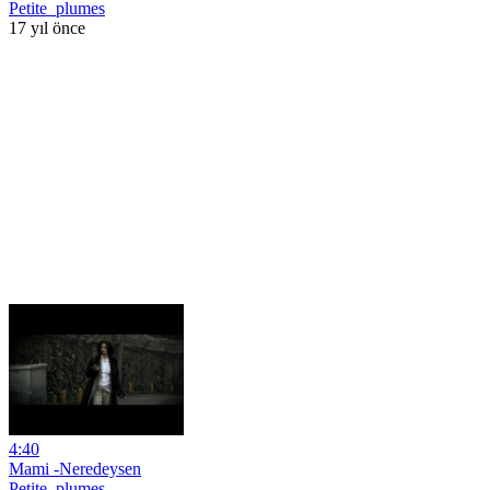
Petite_plumes
17 yıl önce
4:40
Mami -Neredeysen
Petite_plumes