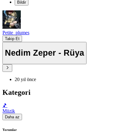
Bildir
Petite_plumes
Takip Et
Nedim Zeper - Rüya
20 yıl önce
Kategori
🎵
Müzik
Daha az
Yorumlar