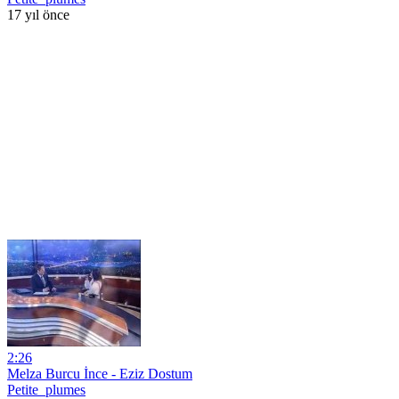
17 yıl önce
2:26
Melza Burcu İnce - Eziz Dostum
Petite_plumes