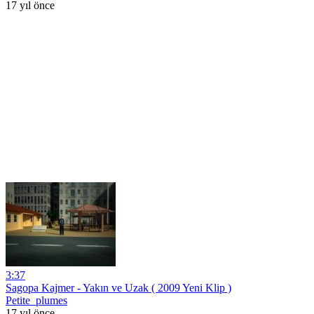
17 yıl önce
3:37
Sagopa Kajmer - Yakın ve Uzak ( 2009 Yeni Klip )
Petite_plumes
17 yıl önce