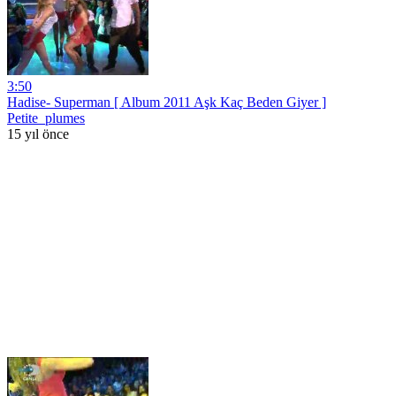
3:50
Hadise- Superman [ Album 2011 Aşk Kaç Beden Giyer ]
Petite_plumes
15 yıl önce