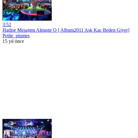
3:52
Hadise Mesajımı Almıştır O [ Album2011 Aşk Kaç Beden Giyer]
Petite_plumes
15 yıl önce