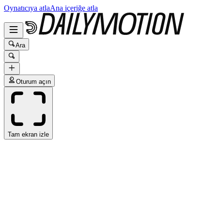
Oynatıcıya atla
Ana içeriğe atla
Ara
Oturum açın
Tam ekran izle