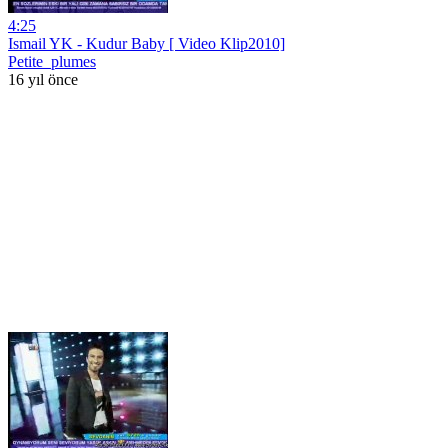
4:25
Ismail YK - Kudur Baby [ Video Klip2010]
Petite_plumes
16 yıl önce