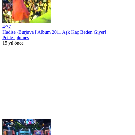
4:37
Hadise -Burjuva [ Album 2011 Aşk Kaç Beden Giyer]
Petite_plumes
15 yıl önce