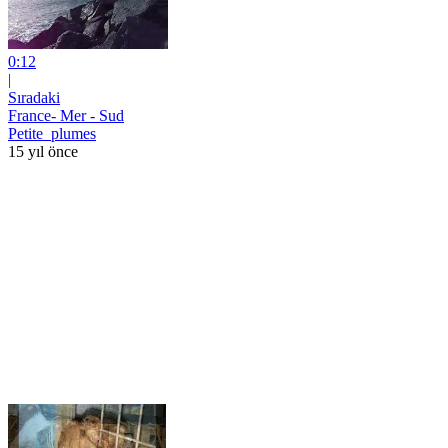
0:12
|
Sıradaki
France- Mer - Sud
Petite_plumes
15 yıl önce