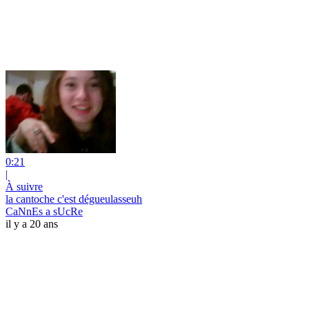
0:21
|
À suivre
la cantoche c'est dégueulasseuh
CaNnEs a sUcRe
il y a 20 ans