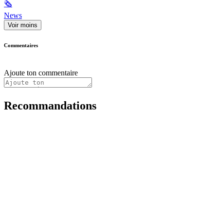
🗞
News
Voir moins
Commentaires
Ajoute ton commentaire
Recommandations