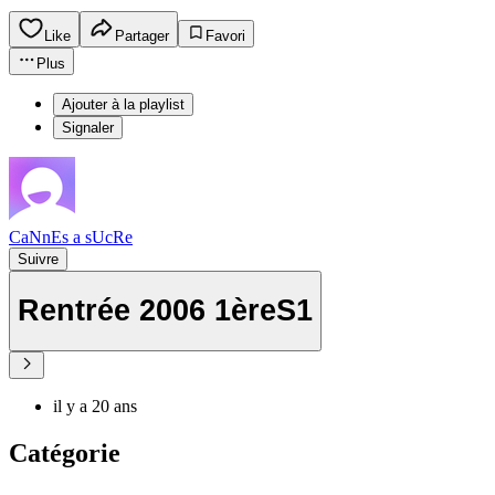
Like
Partager
Favori
Plus
Ajouter à la playlist
Signaler
CaNnEs a sUcRe
Suivre
Rentrée 2006 1èreS1
il y a 20 ans
Catégorie