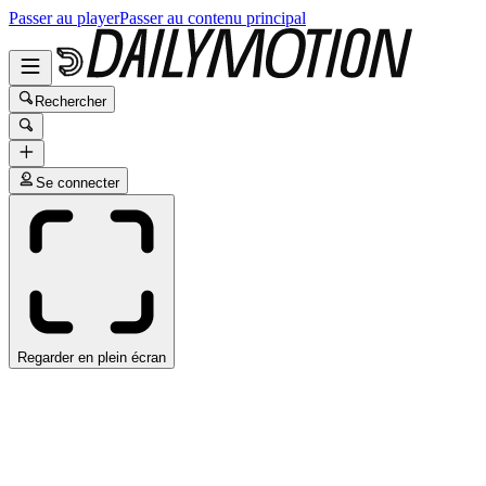
Passer au player
Passer au contenu principal
Rechercher
Se connecter
Regarder en plein écran