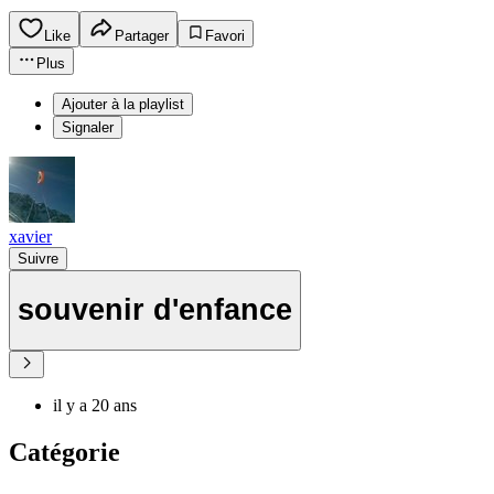
Like
Partager
Favori
Plus
Ajouter à la playlist
Signaler
xavier
Suivre
souvenir d'enfance
il y a 20 ans
Catégorie