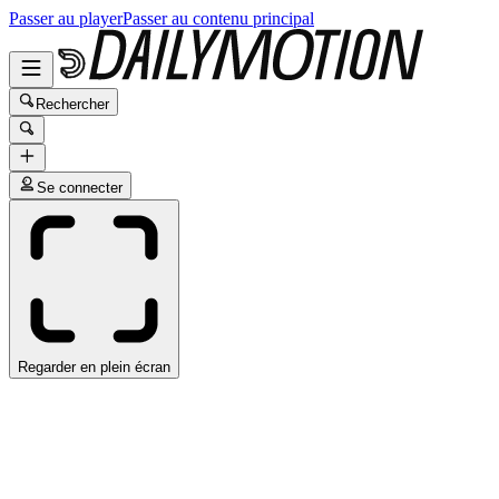
Passer au player
Passer au contenu principal
Rechercher
Se connecter
Regarder en plein écran