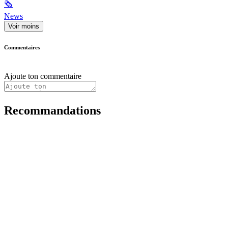
🗞
News
Voir moins
Commentaires
Ajoute ton commentaire
Recommandations