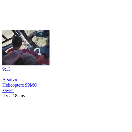
9:13
|
À suivre
Helicoptere 99MO
xavier
il y a 18 ans