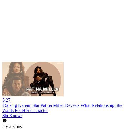
5:27
'Raising Kanan' Star Patina Miller Reveals What Relationship She
Wants For Her Character
SheKnows
il y a 3 ans