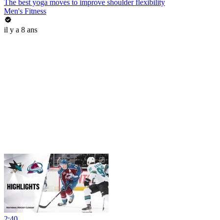
The best yoga moves to improve shoulder flexibility
Men's Fitness
il y a 8 ans
2:40