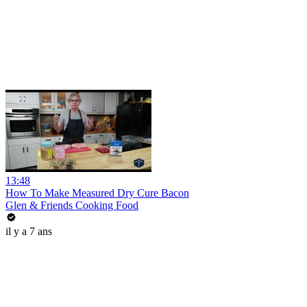
13:48
How To Make Measured Dry Cure Bacon
Glen & Friends Cooking Food
il y a 7 ans