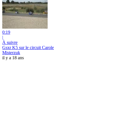
0:19
|
À suivre
Gsxr K5 sur le circuit Carole
Misterzuk
il y a 18 ans