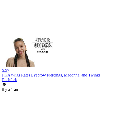
5:57
FKA twigs Rates Eyebrow Piercings, Madonna, and Twinks
Pitchfork
il y a 1 an