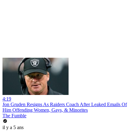
4:19
Jon Gruden Resigns As Raiders Coach After Leaked Emails Of
Him Offending Women, Gays, & Minorites
The Fumble
il y a 5 ans