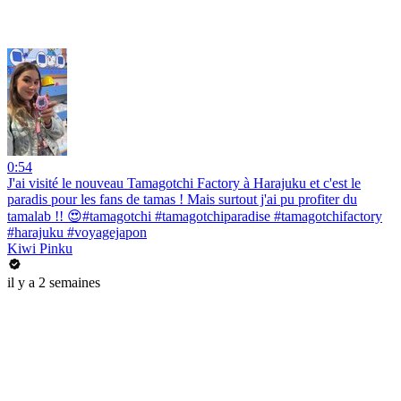
0:54
J'ai visité le nouveau Tamagotchi Factory à Harajuku et c'est le
paradis pour les fans de tamas ! Mais surtout j'ai pu profiter du
tamalab !! 😍#tamagotchi #tamagotchiparadise #tamagotchifactory
#harajuku #voyagejapon
Kiwi Pinku
il y a 2 semaines