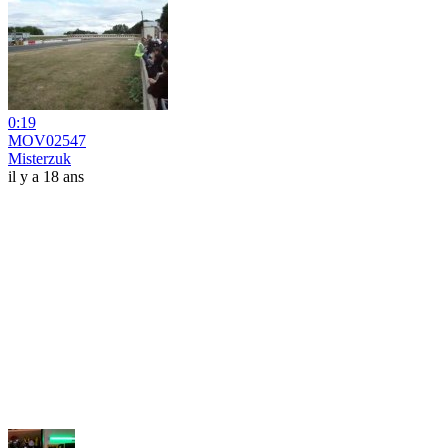
0:19
MOV02547
Misterzuk
il y a 18 ans