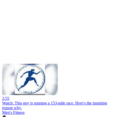
2:55
Watch: This guy is running a 153-mile race. Here's the inspiring
reason why.
Men's Fitness