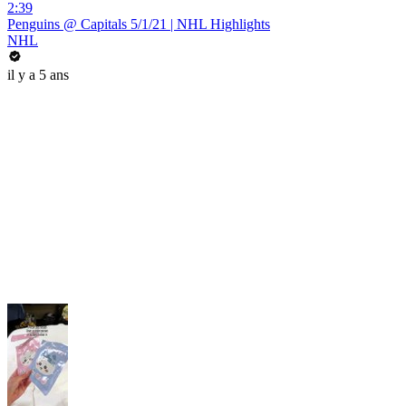
2:39
Penguins @ Capitals 5/1/21 | NHL Highlights
NHL
il y a 5 ans