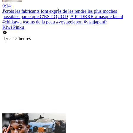
0:14
J'crois les fabricants font exprès de les rendre les plus moches
possibles parce que C'EST QUOI ÇA PTDRRR #masque facial
#chiikawa #soins de la peau #voyagejapon #visitjapanfr
Kiwi Pinku
il y a 12 heures