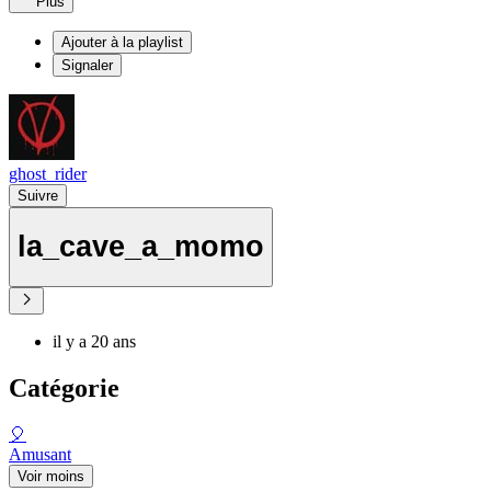
Plus
Ajouter à la playlist
Signaler
ghost_rider
Suivre
la_cave_a_momo
il y a 20 ans
Catégorie
🎈
Amusant
Voir moins