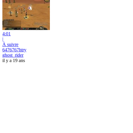
4:01
|
À suivre
6476767htry
ghost_rider
il y a 19 ans