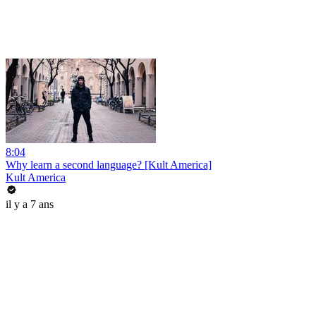
8:04
Why learn a second language? [Kult America]
Kult America
il y a 7 ans