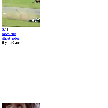
0:11
moto surf
ghost_rider
il y a 20 ans