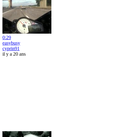
0:29
easybusy
cyprin91
il y a 20 ans