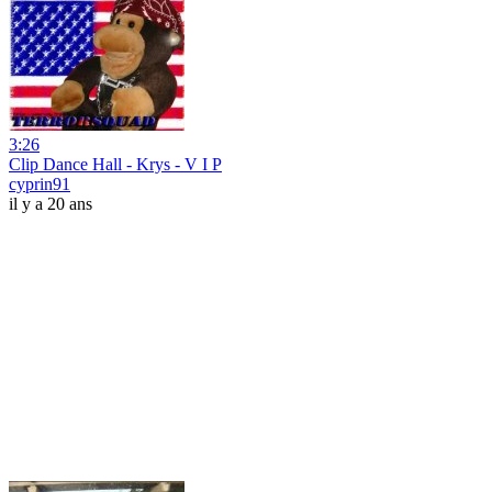
3:26
Clip Dance Hall - Krys - V I P
cyprin91
il y a 20 ans