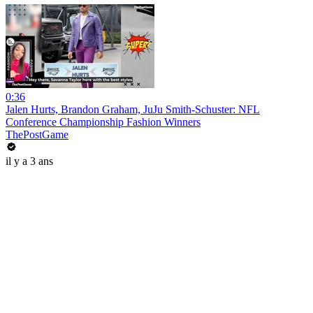
0:36
Jalen Hurts, Brandon Graham, JuJu Smith-Schuster: NFL
Conference Championship Fashion Winners
ThePostGame
il y a 3 ans