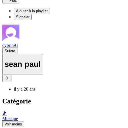
Plus
Ajouter à la playlist
Signaler
cyprin91
Suivre
sean paul
il y a 20 ans
Catégorie
🎵
Musique
Voir moins