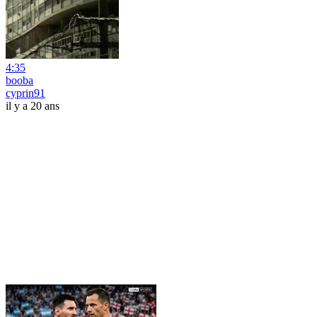
4:35
booba
cyprin91
il y a 20 ans