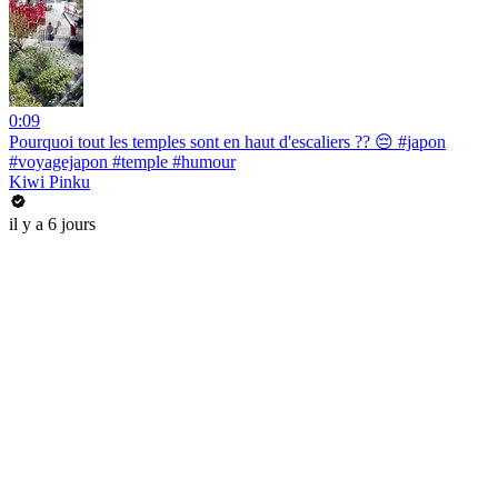
0:09
Pourquoi tout les temples sont en haut d'escaliers ?? 😔 #japon
#voyagejapon #temple #humour
Kiwi Pinku
il y a 6 jours