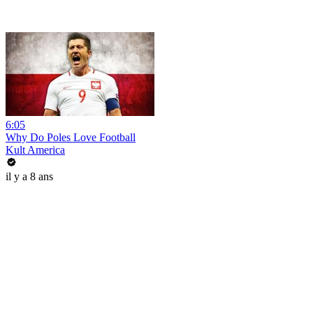
6:05
Why Do Poles Love Football
Kult America
il y a 8 ans