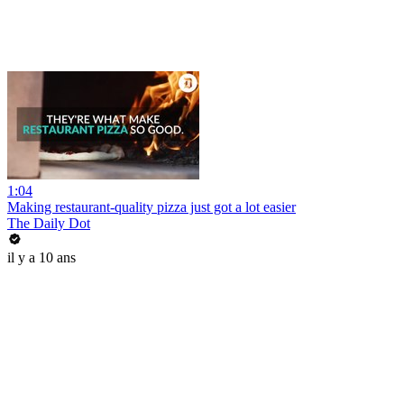
1:04
Making restaurant-quality pizza just got a lot easier
The Daily Dot
il y a 10 ans