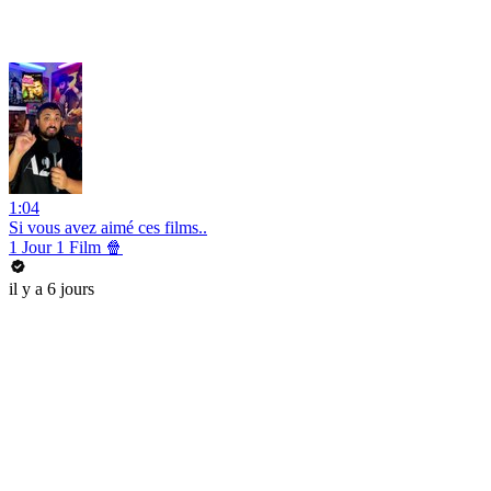
1:04
Si vous avez aimé ces films..
1 Jour 1 Film 🍿
il y a 6 jours