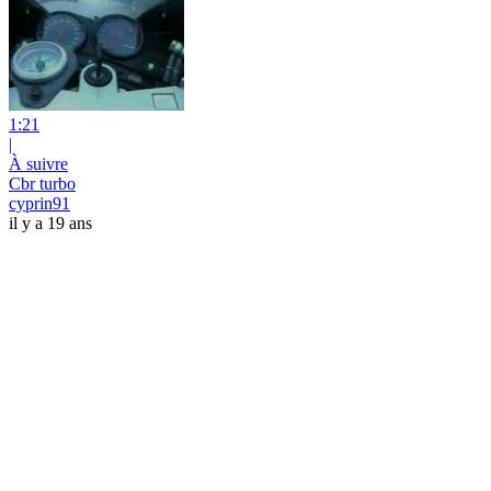
1:21
|
À suivre
Cbr turbo
cyprin91
il y a 19 ans