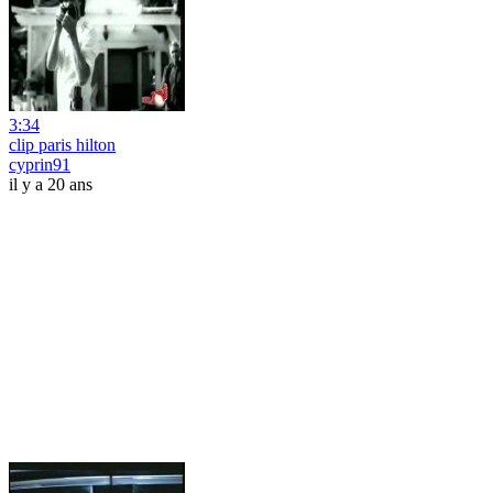
3:34
clip paris hilton
cyprin91
il y a 20 ans