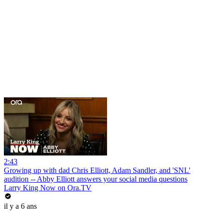
2:43
Growing up with dad Chris Elliott, Adam Sandler, and 'SNL'
audition -- Abby Elliott answers your social media questions
Larry King Now on Ora.TV
il y a 6 ans