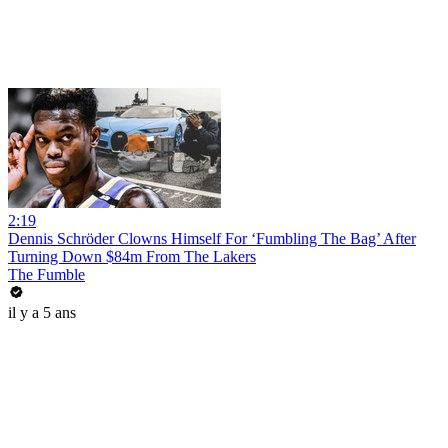
2:19
Dennis Schröder Clowns Himself For ‘Fumbling The Bag’ After
Turning Down $84m From The Lakers
The Fumble
il y a 5 ans