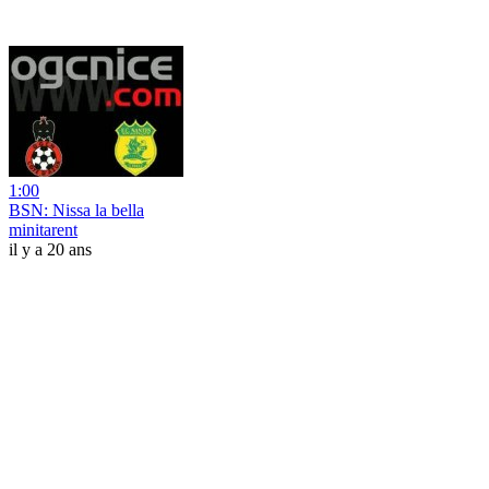
1:00
BSN: Nissa la bella
minitarent
il y a 20 ans