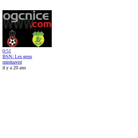
0:51
BSN: Les gens
minitarent
il y a 20 ans