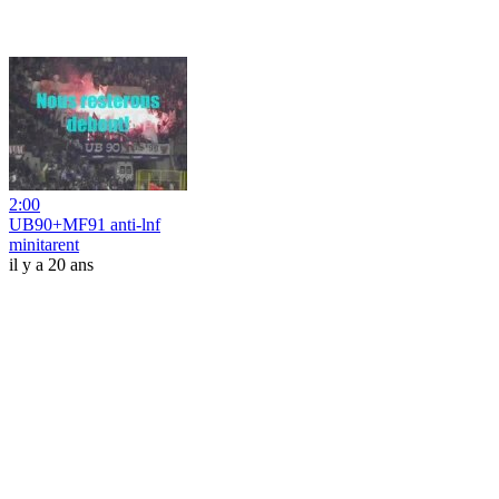
2:00
UB90+MF91 anti-lnf
minitarent
il y a 20 ans