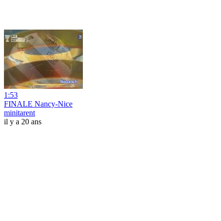
1:53
FINALE Nancy-Nice
minitarent
il y a 20 ans