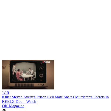
1:15
Killer Steven Avery’s Prison Cell Mate Shares Murderer’s Secrets In
REELZ Doc—Watch
OK Magazine