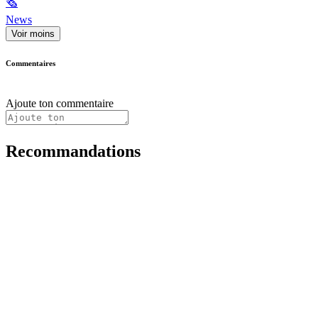
🗞
News
Voir moins
Commentaires
Ajoute ton commentaire
Recommandations