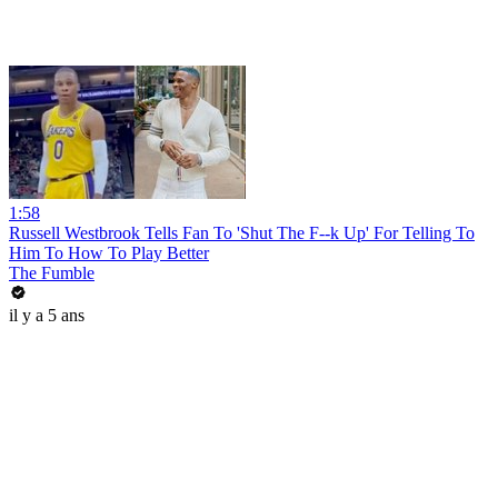
1:58
Russell Westbrook Tells Fan To 'Shut The F--k Up' For Telling To
Him To How To Play Better
The Fumble
il y a 5 ans