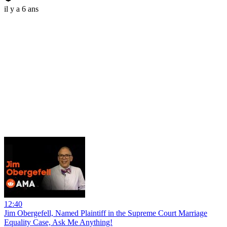
il y a 6 ans
12:40
Jim Obergefell, Named Plaintiff in the Supreme Court Marriage
Equality Case, Ask Me Anything!