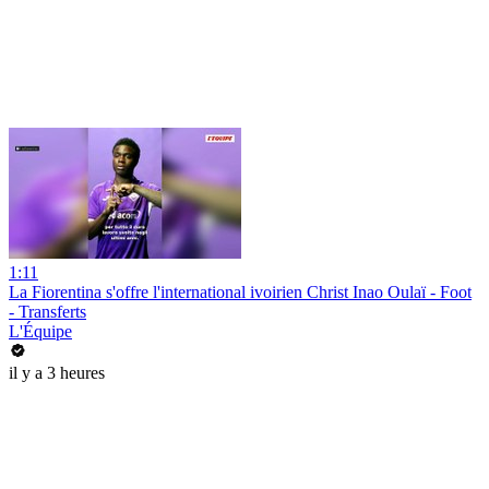
1:11
La Fiorentina s'offre l'international ivoirien Christ Inao Oulaï - Foot
- Transferts
L'Équipe
il y a 3 heures