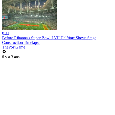
0:33
Before Rihanna's Super Bowl LVII Halftime Show: Stage
Construction Timelapse
ThePostGame
il y a 3 ans