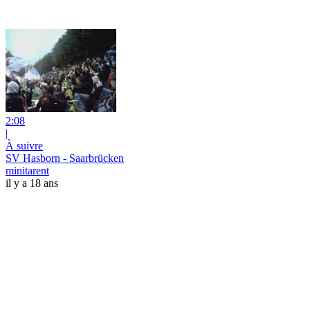
2:08
|
À suivre
SV Hasborn - Saarbrücken
minitarent
il y a 18 ans