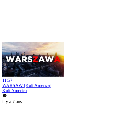
11:57
WARSAW [Kult America]
Kult America
il y a 7 ans