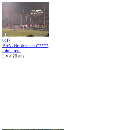
0:47
BSN: Bordelais en*****
minitarent
il y a 20 ans