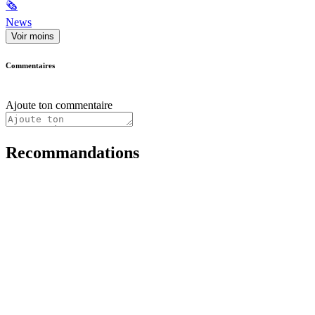
🗞
News
Voir moins
Commentaires
Ajoute ton commentaire
Recommandations