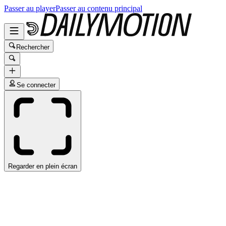
Passer au player
Passer au contenu principal
Rechercher
Se connecter
Regarder en plein écran