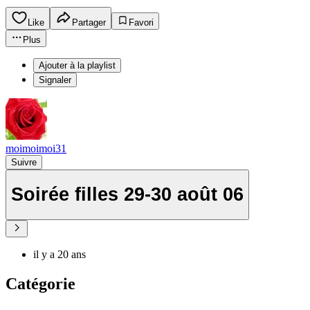
Like
Partager
Favori
Plus
Ajouter à la playlist
Signaler
moimoimoi31
Suivre
Soirée filles 29-30 août 06
il y a 20 ans
Catégorie