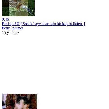
0:46
Bir kap SU [ Sokak hayvanları için bir kap su lütfen..]
Petite_plumes
15 yıl önce