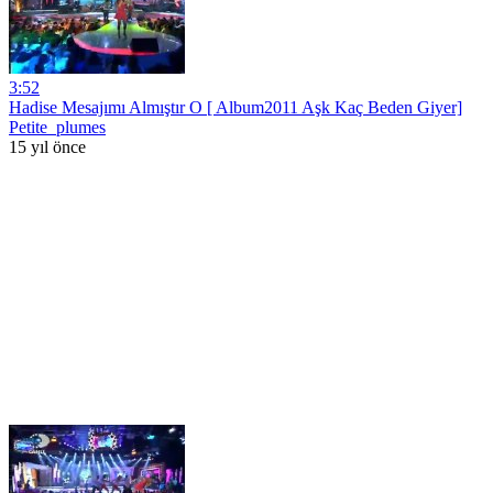
3:52
Hadise Mesajımı Almıştır O [ Album2011 Aşk Kaç Beden Giyer]
Petite_plumes
15 yıl önce