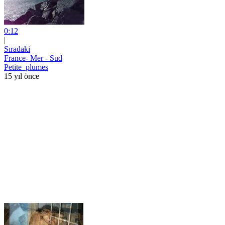
0:12
|
Sıradaki
France- Mer - Sud
Petite_plumes
15 yıl önce