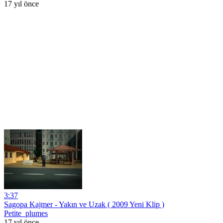
17 yıl önce
3:37
Sagopa Kajmer - Yakın ve Uzak ( 2009 Yeni Klip )
Petite_plumes
17 yıl önce