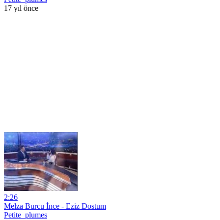
17 yıl önce
2:26
Melza Burcu İnce - Eziz Dostum
Petite_plumes