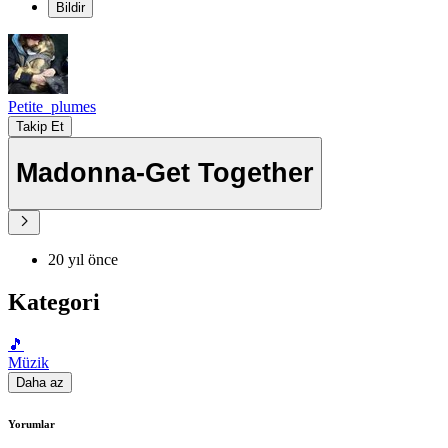
Bildir
Petite_plumes
Takip Et
Madonna-Get Together
20 yıl önce
Kategori
🎵
Müzik
Daha az
Yorumlar