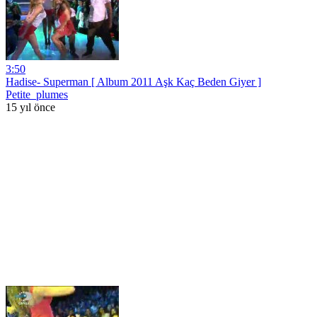
3:50
Hadise- Superman [ Album 2011 Aşk Kaç Beden Giyer ]
Petite_plumes
15 yıl önce