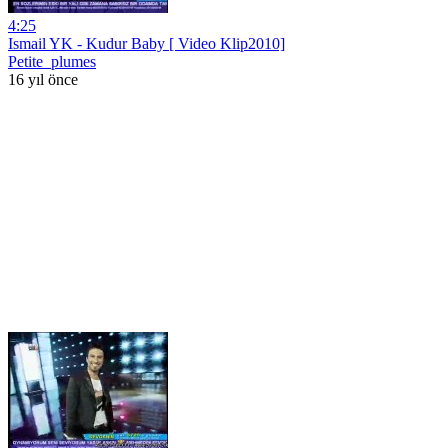
4:25
Ismail YK - Kudur Baby [ Video Klip2010]
Petite_plumes
16 yıl önce