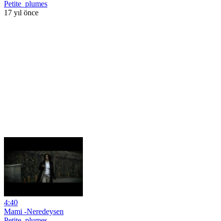
Petite_plumes
17 yıl önce
4:40
Mami -Neredeysen
Petite_plumes