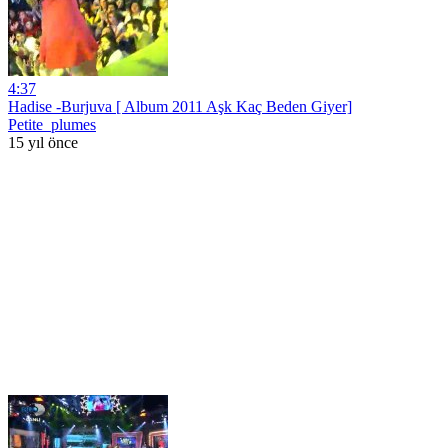
4:37
Hadise -Burjuva [ Album 2011 Aşk Kaç Beden Giyer]
Petite_plumes
15 yıl önce