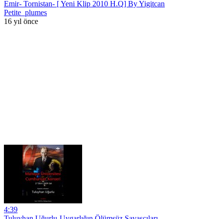
Emir- Tornistan- [ Yeni Klip 2010 H.Q] By Yigitcan
Petite_plumes
16 yıl önce
4:39
Tuluyhan Uğurlu-Uygarlığın Ölümsüz Savaşçıları