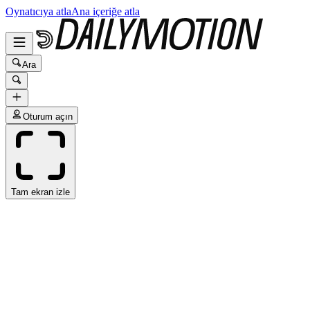
Oynatıcıya atla
Ana içeriğe atla
Ara
Oturum açın
Tam ekran izle