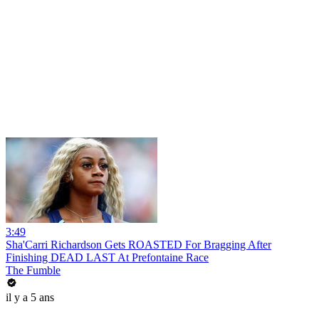
3:49
Sha'Carri Richardson Gets ROASTED For Bragging After
Finishing DEAD LAST At Prefontaine Race
The Fumble
il y a 5 ans