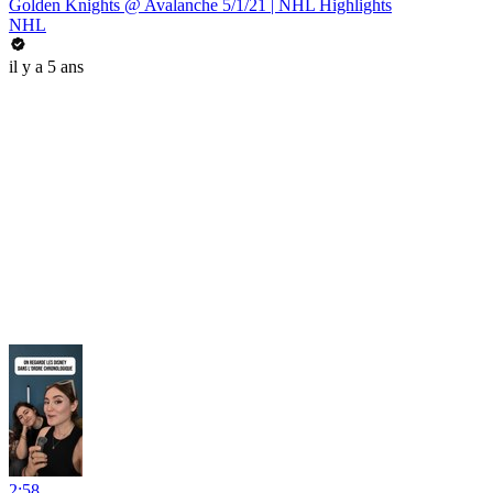
Golden Knights @ Avalanche 5/1/21 | NHL Highlights
NHL
il y a 5 ans
2:58