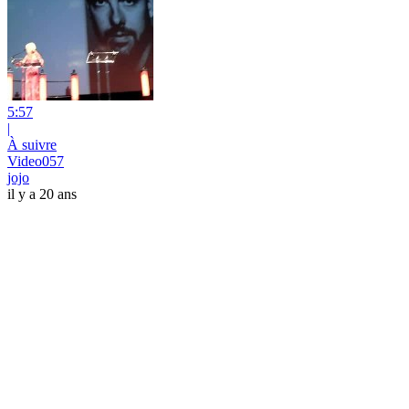
5:57
|
À suivre
Video057
jojo
il y a 20 ans