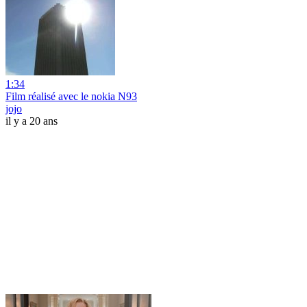
1:34
Film réalisé avec le nokia N93
jojo
il y a 20 ans