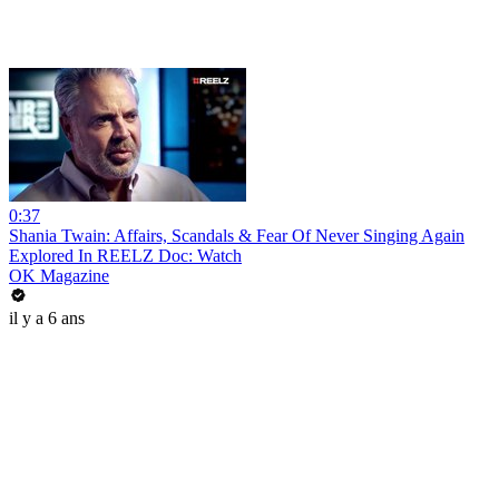
0:37
Shania Twain: Affairs, Scandals & Fear Of Never Singing Again
Explored In REELZ Doc: Watch
OK Magazine
il y a 6 ans