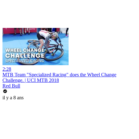
2:28
MTB Team "Specialized Racing" does the Wheel Change
Challenge. | UCI MTB 2018
Red Bull
il y a 8 ans