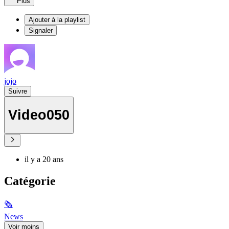
Plus
Ajouter à la playlist
Signaler
jojo
Suivre
Video050
il y a 20 ans
Catégorie
🗞
News
Voir moins