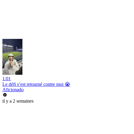
1:01
Le défi s’est retourné contre moi 😭
Aficionado
il y a 2 semaines