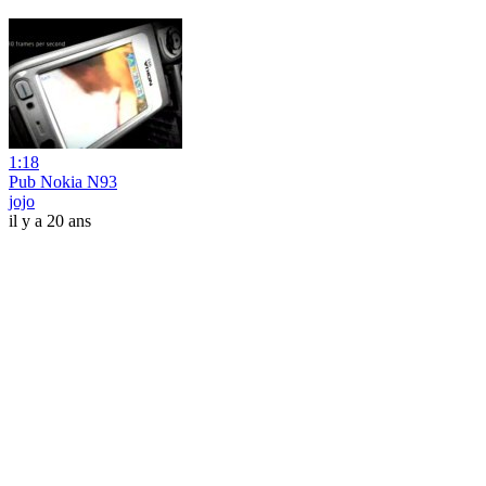
1:18
Pub Nokia N93
jojo
il y a 20 ans