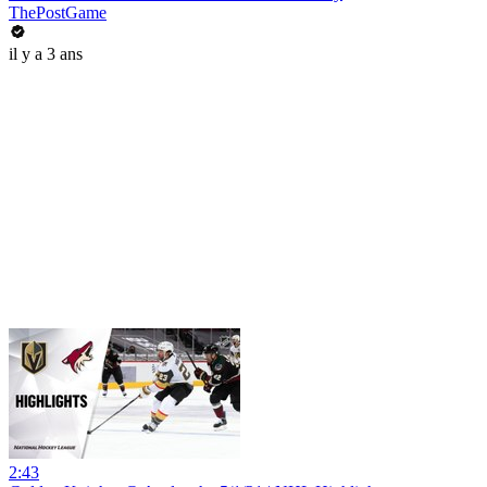
ThePostGame
il y a 3 ans
2:43