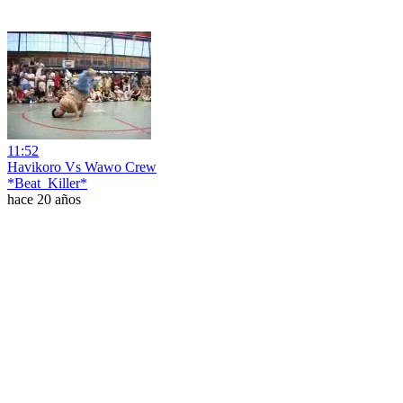
11:52
Havikoro Vs Wawo Crew
*Beat_Killer*
hace 20 años