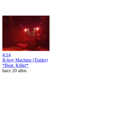
4:14
B-boy Machine (Trailer)
*Beat_Killer*
hace 20 años