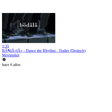
1:35
BÃ¶dÃ¤lÃ¤ - Dance the Rhythm - Trailer (Deutsch)
Moviepilot
hace 6 años