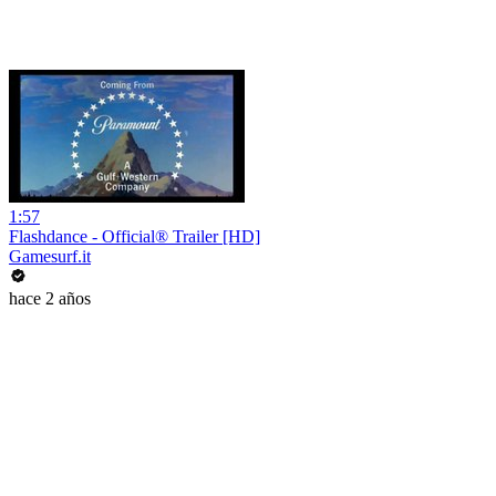
1:57
Flashdance - Official® Trailer [HD]
Gamesurf.it
hace 2 años