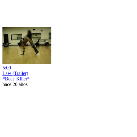
5:09
Law (Trailer)
*Beat_Killer*
hace 20 años