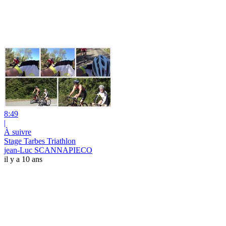
8:49
|
À suivre
Stage Tarbes Triathlon
jean-Luc SCANNAPIECO
il y a 10 ans