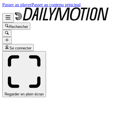
Passer au player
Passer au contenu principal
Rechercher
Se connecter
Regarder en plein écran