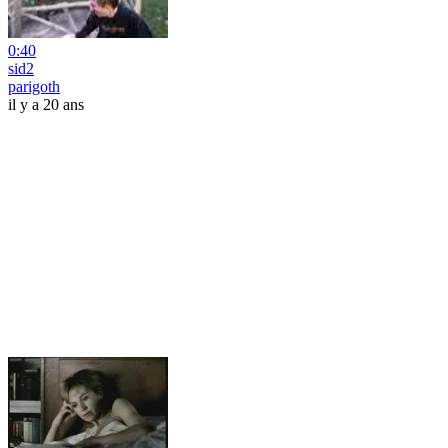
0:40
sid2
parigoth
il y a 20 ans