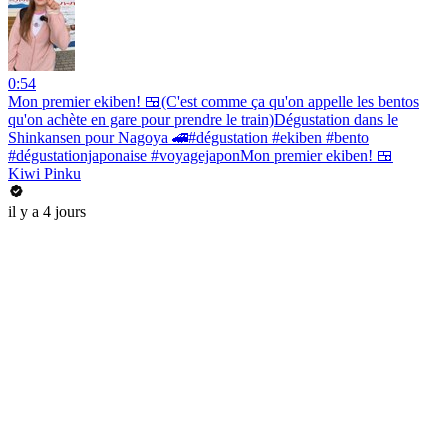
0:54
Mon premier ekiben! 🍱(C'est comme ça qu'on appelle les bentos
qu'on achète en gare pour prendre le train)Dégustation dans le
Shinkansen pour Nagoya 🚄#dégustation #ekiben #bento
#dégustationjaponaise #voyagejaponMon premier ekiben! 🍱
Kiwi Pinku
il y a 4 jours