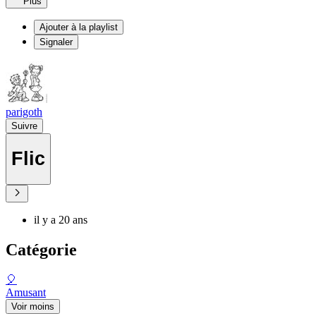
Plus
Ajouter à la playlist
Signaler
parigoth
Suivre
Flic
il y a 20 ans
Catégorie
🎈
Amusant
Voir moins