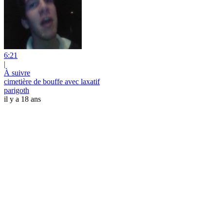
6:21
|
À suivre
cimetière de bouffe avec laxatif
parigoth
il y a 18 ans