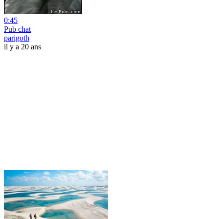
0:45
Pub chat
parigoth
il y a 20 ans