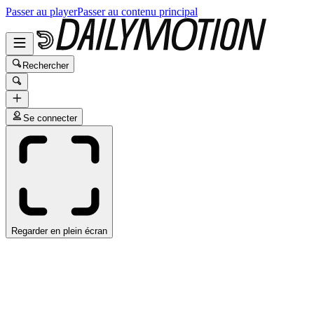
Passer au player
Passer au contenu principal
Rechercher
Se connecter
Regarder en plein écran