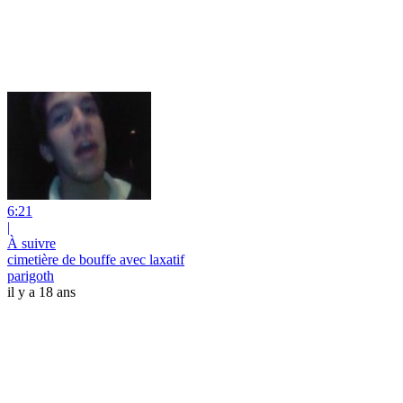
6:21
|
À suivre
cimetière de bouffe avec laxatif
parigoth
il y a 18 ans