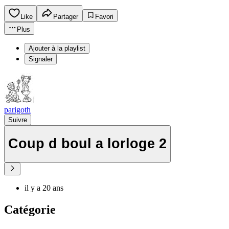
Like
Partager
Favori
Plus
Ajouter à la playlist
Signaler
parigoth
Suivre
Coup d boul a lorloge 2
il y a 20 ans
Catégorie