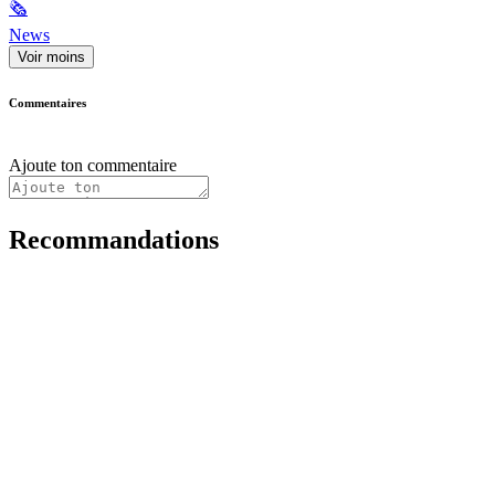
🗞
News
Voir moins
Commentaires
Ajoute ton commentaire
Recommandations