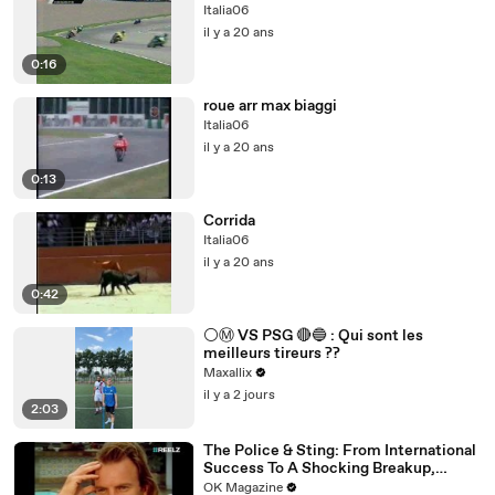
Italia06
il y a 20 ans
0:16
roue arr max biaggi
Italia06
il y a 20 ans
0:13
Corrida
Italia06
il y a 20 ans
0:42
⚪️Ⓜ️ VS PSG 🔴🔵 : Qui sont les
meilleurs tireurs ??
Maxallix
il y a 2 jours
2:03
The Police & Sting: From International
Success To A Shocking Breakup,
REELZ Doc Digs Deep: Watch
OK Magazine