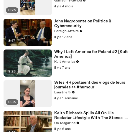
Guillaume Genou
il y a 4 mois
0:26
John Negroponte on Politics &
Cybersecurity
Foreign Affairs
il y a 12 ans
8:47
Why I Left America for Poland #2 [Kult
America]
Kult America
il y a 7 ans
9:25
Si les RH postaient des vlogs de leurs
journées 👀 #humour
Laurène ✨
il y a 1 semaine
0:36
Keith Richards Spills All On His
Rockstar Lifestyle With The Stones In
New REELZ Doc: Watch
OK Magazine
il y a 6 ans