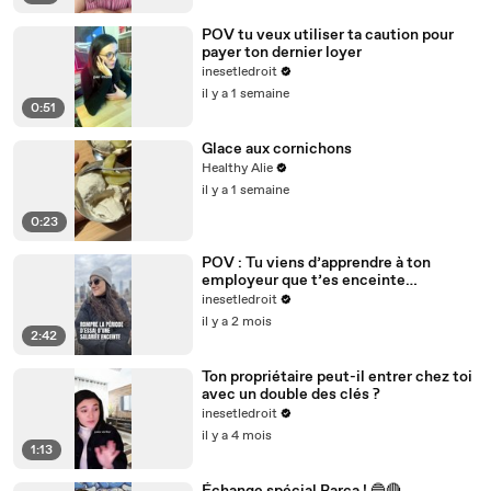
POV tu veux utiliser ta caution pour
payer ton dernier loyer
inesetledroit
il y a 1 semaine
0:51
Glace aux cornichons
Healthy Alie
il y a 1 semaine
0:23
POV : Tu viens d’apprendre à ton
employeur que t’es enceinte…
inesetledroit
il y a 2 mois
2:42
Ton propriétaire peut-il entrer chez toi
avec un double des clés ?
inesetledroit
il y a 4 mois
1:13