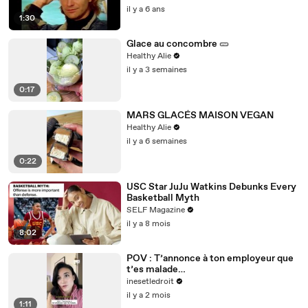
il y a 6 ans
1:30
Glace au concombre 🥒
Healthy Alie
il y a 3 semaines
0:17
MARS GLACÉS MAISON VEGAN
Healthy Alie
il y a 6 semaines
0:22
USC Star JuJu Watkins Debunks Every
Basketball Myth
SELF Magazine
il y a 8 mois
8:02
POV : T’annonce à ton employeur que
t’es malade…
inesetledroit
il y a 2 mois
1:11