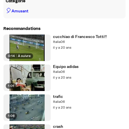
Catégorie
🎈
Amusant
Recommandations
cucchiao di Francesco Totti!!
Italia06
il y a 20 ans
0:14
|
À suivre
Equipo adidas
Italia06
il y a 20 ans
1:01
trafic
Italia06
il y a 20 ans
1:08
crash