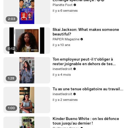
Échange spécial Barça ! 🔵🔴
Planète Foot
il y a 6 semaines
2:03
Skai Jackson: What makes someone
beautiful?
PAPER Magazine
il y a 10 ans
0:12
Ton employeur peut-il t’obliger à
rester joignable en dehors de tes
horaires ?
inesetledroit
il y a 4 mois
1:28
Tu as une tenue obligatoire au travail...
inesetledroit
il y a 2 semaines
1:00
Kinder Bueno White : on les défonce
tous jusqu'au dernier !