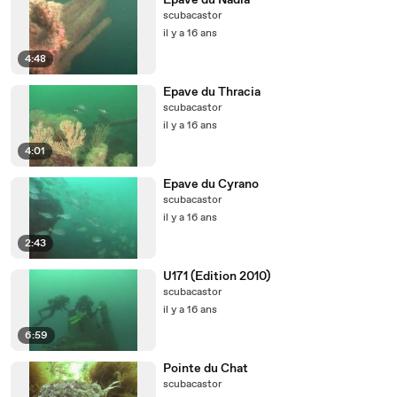
Epave du Nadia
scubacastor
il y a 16 ans
4:48
Epave du Thracia
scubacastor
il y a 16 ans
4:01
Epave du Cyrano
scubacastor
il y a 16 ans
2:43
U171 (Edition 2010)
scubacastor
il y a 16 ans
6:59
Pointe du Chat
scubacastor