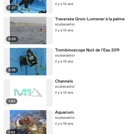
il y a 15 ans
7:37
Traversée Groix-Lomener à la palme
scubacastor
il y a 15 ans
6:25
Trombinoscope Nuit de l'Eau 2011
scubacastor
il y a 15 ans
6:19
Channels
scubacastor
il y a 15 ans
1:53
Aquarium
scubacastor
il y a 16 ans
1:43