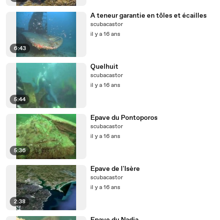
A teneur garantie en tôles et écailles
scubacastor
il y a 16 ans
6:43
Quelhuit
scubacastor
il y a 16 ans
5:44
Epave du Pontoporos
scubacastor
il y a 16 ans
5:36
Epave de l'Isère
scubacastor
il y a 16 ans
2:38