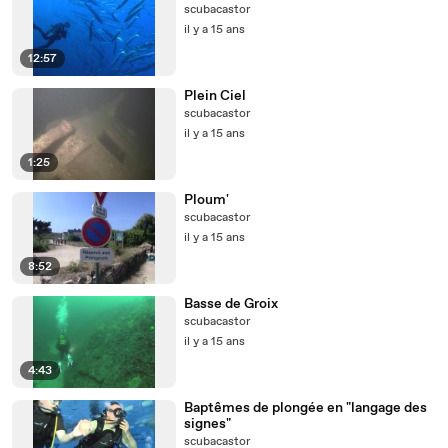
scubacastor
il y a 15 ans
12:57
Plein Ciel
scubacastor
il y a 15 ans
1:25
Ploum'
scubacastor
il y a 15 ans
8:52
Basse de Groix
scubacastor
il y a 15 ans
4:43
Baptêmes de plongée en "langage des
signes"
scubacastor