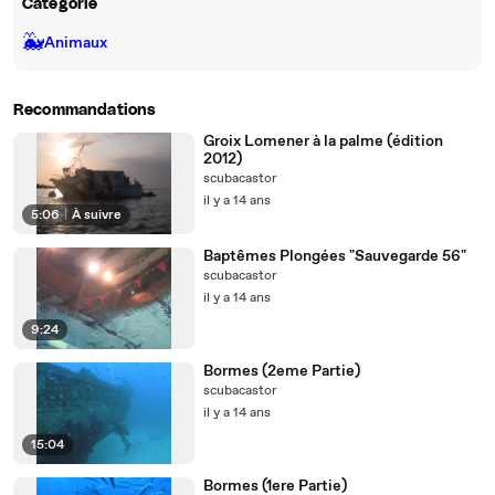
Catégorie
🐳
Animaux
Recommandations
Groix Lomener à la palme (édition
2012)
scubacastor
il y a 14 ans
5:06
|
À suivre
Baptêmes Plongées "Sauvegarde 56"
scubacastor
il y a 14 ans
9:24
Bormes (2eme Partie)
scubacastor
il y a 14 ans
15:04
Bormes (1ere Partie)