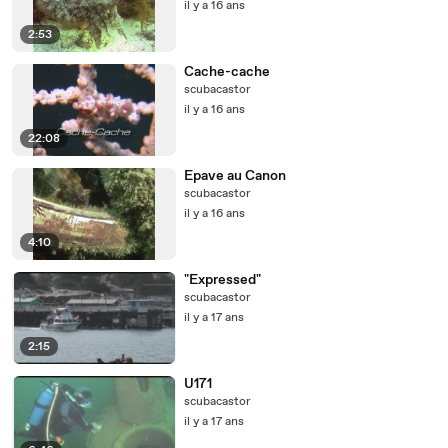
il y a 16 ans
2:53
Cache-cache
scubacastor
il y a 16 ans
22:08
Epave au Canon
scubacastor
il y a 16 ans
4:10
"Expressed"
scubacastor
il y a 17 ans
2:15
U171
scubacastor
il y a 17 ans