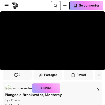
Passer au player
Passer au contenu principal
Se connecter
2
Partager
Favori
Suivre
scubacastor
Plongee a Breakwater, Monterey
il y a 20 ans