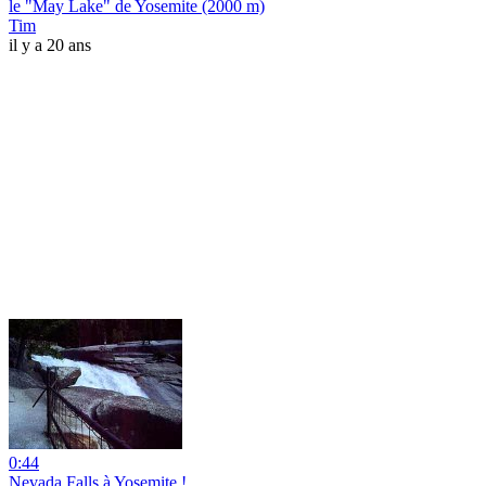
le "May Lake" de Yosemite (2000 m)
Tim
il y a 20 ans
0:44
Nevada Falls à Yosemite !