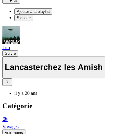
Plus
Ajouter à la playlist
Signaler
Tim
Suivre
Lancasterchez les Amish
il y a 20 ans
Catégorie
🏖
Voyages
Voir moins