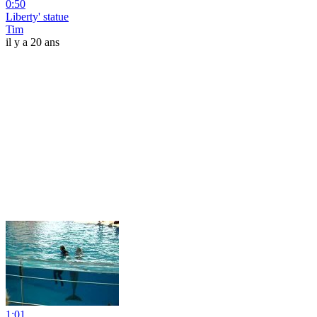
0:50
Liberty' statue
Tim
il y a 20 ans
1:01