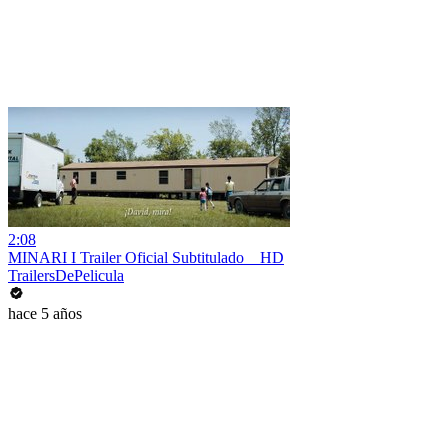
2:08
MINARI I Trailer Oficial Subtitulado _ HD
TrailersDePelicula
hace 5 años