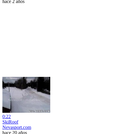
hace 2 años
0:22
SkiRoof
Nevasport.com
hace 20 años