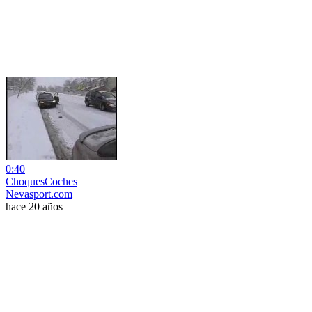
0:40
ChoquesCoches
Nevasport.com
hace 20 años