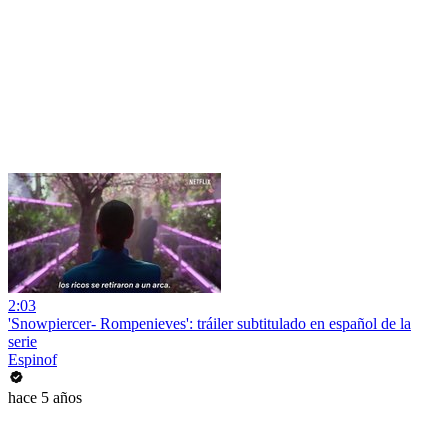
2:03
'Snowpiercer- Rompenieves': tráiler subtitulado en español de la
serie
Espinof
hace 5 años