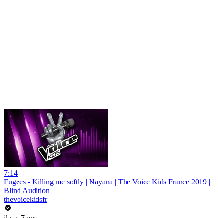
7:14
Fugees - Killing me softly | Nayana | The Voice Kids France 2019 |
Blind Audition
thevoicekidsfr
il y a 7 ans