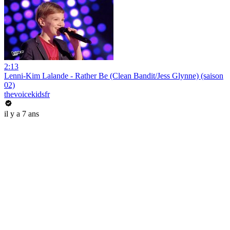
2:13
Lenni-Kim Lalande - Rather Be (Clean Bandit/Jess Glynne) (saison
02)
thevoicekidsfr
il y a 7 ans