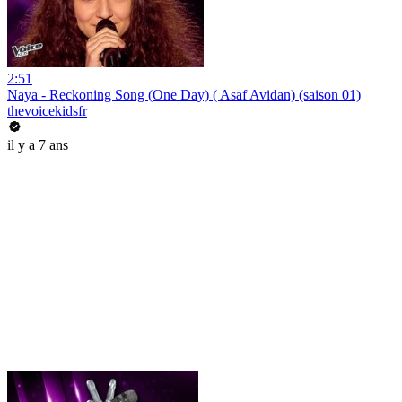
2:51
Naya - Reckoning Song (One Day) ( Asaf Avidan) (saison 01)
thevoicekidsfr
il y a 7 ans