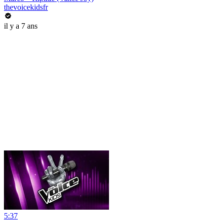
thevoicekidsfr
il y a 7 ans
5:37