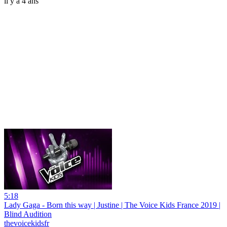
il y a 4 ans
5:18
Lady Gaga - Born this way | Justine | The Voice Kids France 2019 |
Blind Audition
thevoicekidsfr