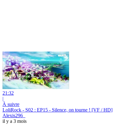
21:32
|
À suivre
LoliRock - S02 : EP15 - Silence, on tourne ! [VF / HD]
Alexis296_
il y a 3 mois