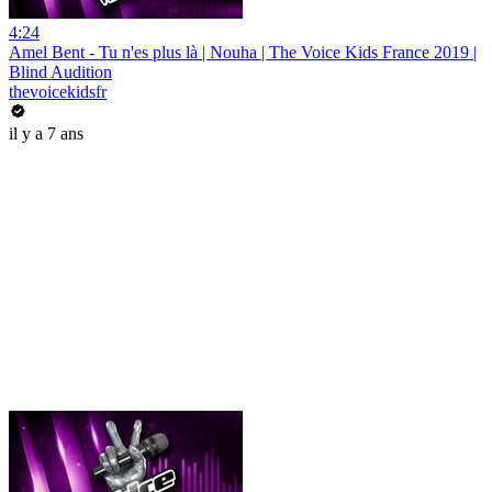
4:24
Amel Bent - Tu n'es plus là | Nouha | The Voice Kids France 2019 |
Blind Audition
thevoicekidsfr
il y a 7 ans