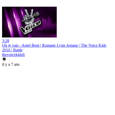
3:28
Où je vais - Amel Bent | Romane Lynn Josiane | The Voice Kids
2016 | Battle
thevoicekidsfr
il y a 7 ans