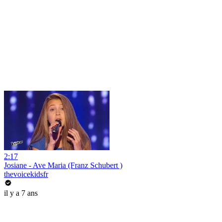
2:17
Josiane - Ave Maria (Franz Schubert )
thevoicekidsfr
il y a 7 ans