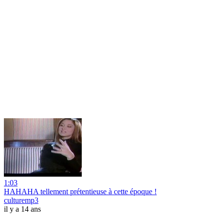
1:03
HAHAHA tellement prétentieuse à cette époque !
culturemp3
il y a 14 ans