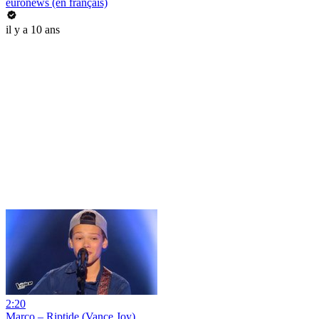
euronews (en français)
il y a 10 ans
2:20
Marco – Riptide (Vance Joy)