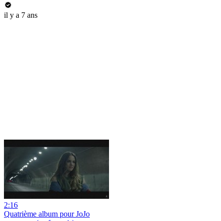
il y a 7 ans
2:16
Quatrième album pour JoJo