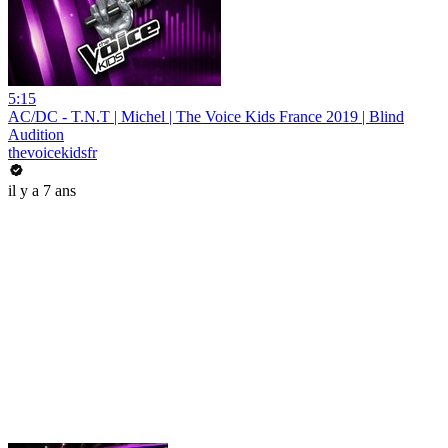
5:15
AC/DC - T.N.T | Michel | The Voice Kids France 2019 | Blind
Audition
thevoicekidsfr
il y a 7 ans