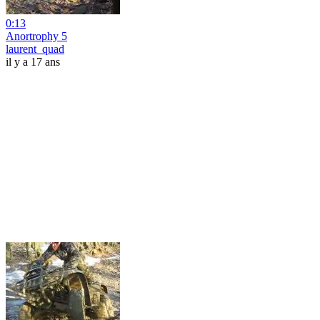
0:13
Anortrophy 5
laurent_quad
il y a 17 ans