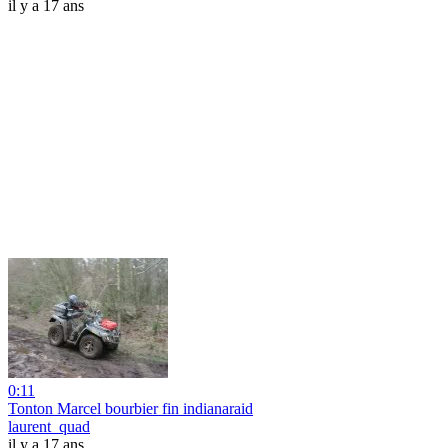
il y a 17 ans
0:11
Tonton Marcel bourbier fin indianaraid
laurent_quad
il y a 17 ans