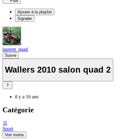
Plus
Ajouter à la playlist
Signaler
laurent_quad
Suivre
Wallers 2010 salon quad 2
il y a 16 ans
Catégorie
🥇
Sport
Voir moins