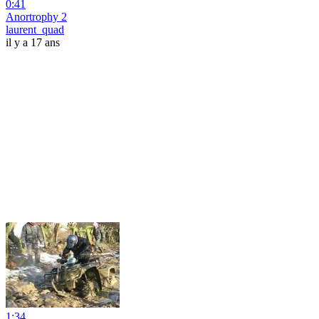
0:41
Anortrophy 2
laurent_quad
il y a 17 ans
1:34