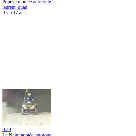
Popeye montée autoroute 2
laurent_quad
il y a 17 ans
0:29
Le Nain montée autoroute