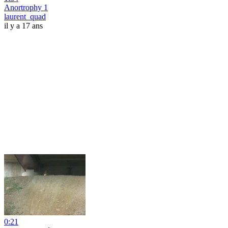
Anortrophy 1
laurent_quad
il y a 17 ans
0:21