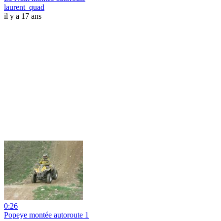
laurent_quad
il y a 17 ans
0:26
Popeye montée autoroute 1