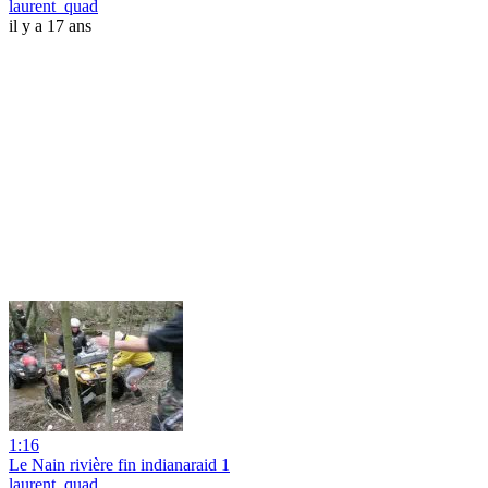
laurent_quad
il y a 17 ans
1:16
Le Nain rivière fin indianaraid 1
laurent_quad