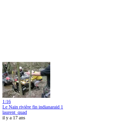
1:16
Le Nain rivière fin indianaraid 1
laurent_quad
il y a 17 ans