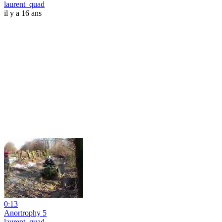
laurent_quad
il y a 16 ans
0:13
Anortrophy 5
laurent_quad