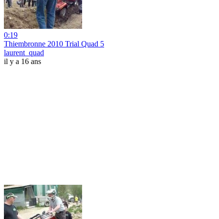
0:19
Thiembronne 2010 Trial Quad 5
laurent_quad
il y a 16 ans