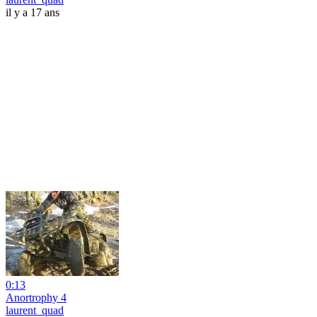
il y a 17 ans
0:13
Anortrophy 4
laurent_quad