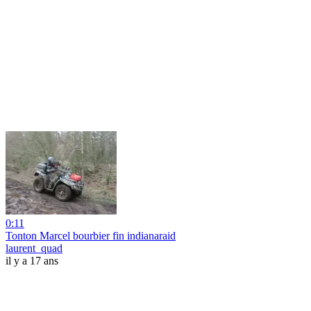
0:11
Tonton Marcel bourbier fin indianaraid
laurent_quad
il y a 17 ans