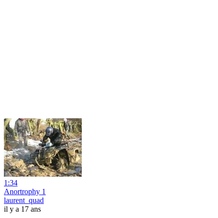
1:34
Anortrophy 1
laurent_quad
il y a 17 ans