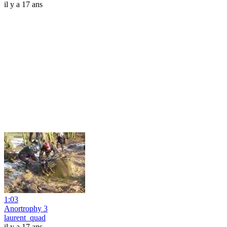
il y a 17 ans
1:03
Anortrophy 3
laurent_quad
il y a 17 ans